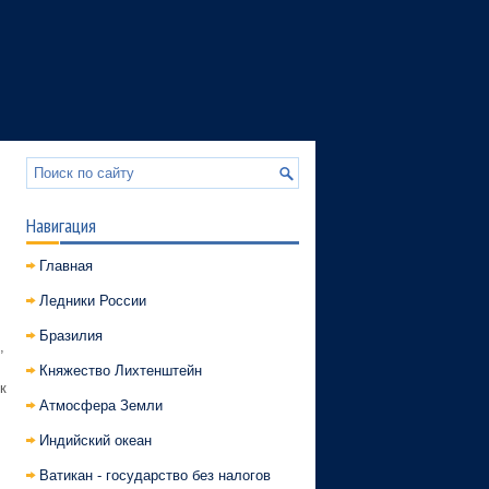
Навигация
Главная
Ледники России
Бразилия
,
Княжество Лихтенштейн
к
Атмосфера Земли
Индийский океан
Ватикан - государство без налогов