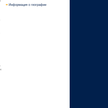
м
Информация о географии
,
ь
,
н