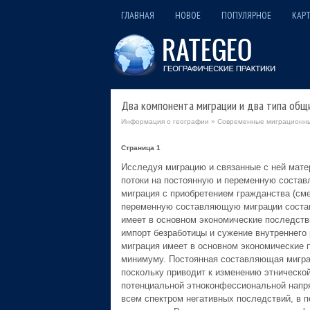
ГЛАВНАЯ
НОВОЕ
ПОПУЛЯРНОЕ
КАРТ
Два компонента миграции и два типа общ
Информация о географии
»
Современные миграционные
Страница 1
Исследуя миграцию и связанные с ней мате
потоки на постоянную и переменную соста
миграция с приобретением гражданства (сме
переменную составляющую миграции составя
имеет в основном экономические последстви
импорт безработицы и сужение внутреннего 
миграция имеет в основном экономические п
минимуму. Постоянная составляющая миграц
поскольку приводит к изменению этническо
потенциальной этноконфессиональной напря
всем спектром негативных последствий, в 