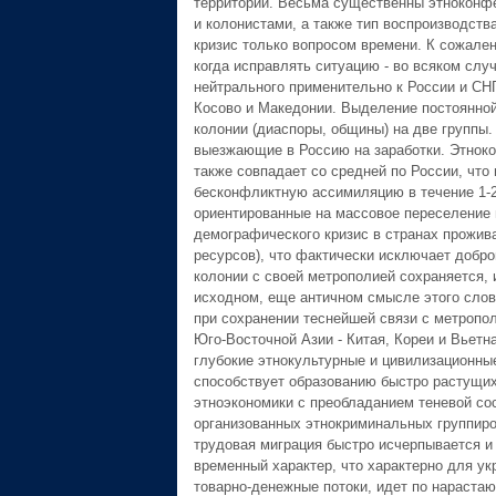
территории. Весьма существенны этноконф
и колонистами, а также тип воспроизводств
кризис только вопросом времени. К сожале
когда исправлять ситуацию - во всяком слу
нейтрального применительно к России и СН
Косово и Македонии. Выделение постоянной
колонии (диаспоры, общины) на две группы
выезжающие в Россию на заработки. Этнок
также совпадает со средней по России, что
бесконфликтную ассимиляцию в течение 1-2
ориентированные на массовое переселение 
демографического кризис в странах прожива
ресурсов), что фактически исключает добро
колонии с своей метрополией сохраняется, 
исходном, еще античном смысле этого слов
при сохранении теснейшей связи с метропол
Юго-Восточной Азии - Китая, Кореи и Вьетн
глубокие этнокультурные и цивилизационные
способствует образованию быстро растущих
этноэкономики с преобладанием теневой со
организованных этнокриминальных группиро
трудовая миграция быстро исчерпывается и
временный характер, что характерно для ук
товарно-денежные потоки, идет по нарастаю