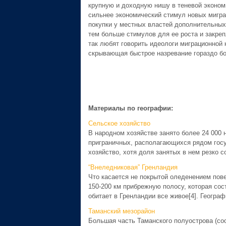
крупную и доходную нишу в теневой экономи
сильнее экономический стимул новых мигра
покупки у местных властей дополнительных
тем больше стимулов для ее роста и закреп
так любят говорить идеологи миграционной 
скрывающая быстрое назревание гораздо бо
Материалы по географии:
Сельское хозяйство
В народном хозяйстве занято более 24 000 
приграничных, располагающихся рядом госу
хозяйство, хотя доля занятых в нем резко сок
“Внеледниковая” Гренландия
Что касается не покрытой оледенением пов
150-200 км прибрежную полосу, которая сост
обитает в Гренландии все живое[4]. Географ
Таманский мезорайон
Большая часть Таманского полуострова (соо