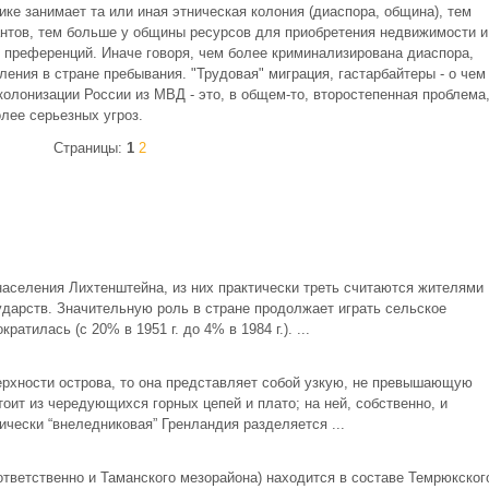
ке занимает та или иная этническая колония (диаспора, община), тем
нтов, тем больше у общины ресурсов для приобретения недвижимости и
 преференций. Иначе говоря, чем более криминализирована диаспора,
ления в стране пребывания. "Трудовая" миграция, гастарбайтеры - о чем
колонизации России из МВД - это, в общем-то, второстепенная проблема
лее серьезных угроз.
Страницы:
1
2
населения Лихтенштейна, из них практически треть считаются жителями
дарств. Значительную роль в стране продолжает играть сельское
ратилась (с 20% в 1951 г. до 4% в 1984 г.). ...
ерхности острова, то она представляет собой узкую, не превышающую
оит из чередующихся горных цепей и плато; на ней, собственно, и
ически “внеледниковая” Гренландия разделяется ...
тветственно и Таманского мезорайона) находится в составе Темрюкског