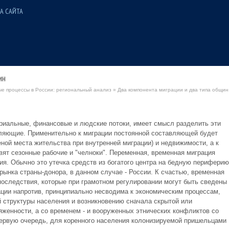
А САЙТА
ин
 процессы в России: региональный анализ
» Два компонента миграции и два типа общин
риальные, финансовые и людские потоки, имеет смысл разделить эти
вляющие. Применительно к миграции постоянной составляющей будет
ной места жительства при внутренней миграции) и недвижимости, а к
т сезонные рабочие и "челноки". Переменная, временная миграция
я. Обычно это утечка средств из богатого центра на бедную периферию
рынка страны-донора, в данном случае - России. К счастью, временная
оследствия, которые при грамотном регулировании могут быть сведены 
ии напротив, принципиально несводима к экономическим процессам,
й структуры населения и возникновению сначала скрытой или
женности, а со временем - и вооруженных этнических конфликтов со
первую очередь, для коренного населения колонизируемой пришельцами