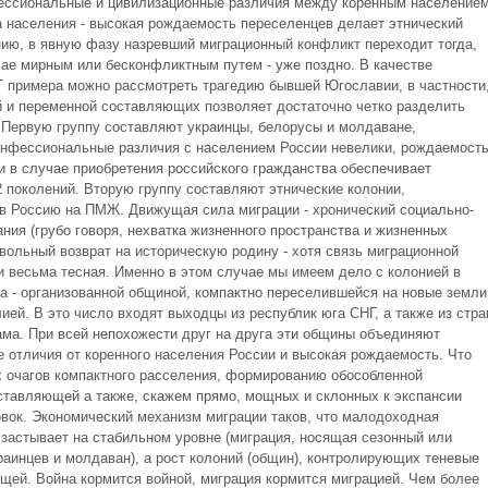
ессиональные и цивилизационные различия между коренным население
а населения - высокая рождаемость переселенцев делает этнический
нию, в явную фазу назревший миграционный конфликт переходит тогда,
чае мирным или бесконфликтным путем - уже поздно. В качестве
Г примера можно рассмотреть трагедию бывшей Югославии, в частности
 и переменной составляющих позволяет достаточно четко разделить
. Первую группу составляют украинцы, белорусы и молдаване,
онфессиональные различия с населением России невелики, рождаемост
 и в случае приобретения российского гражданства обеспечивает
 поколений. Вторую группу составляют этнические колонии,
в Россию на ПМЖ. Движущая сила миграции - хронический социально-
ния (грубо говоря, нехватка жизненного пространства и жизненных
вольный возврат на историческую родину - хотя связь миграционной
и весьма тесная. Именно в этом случае мы имеем дело с колонией в
а - организованной общиной, компактно переселившейся на новые земли
ией. В это число входят выходцы из республик юга СНГ, а также из стра
ама. При всей непохожести друг на друга эти общины объединяют
 отличия от коренного населения России и высокая рождаемость. Что
 очагов компактного расселения, формированию обособленной
ставляющей а также, скажем прямо, мощных и склонных к экспансии
вок. Экономический механизм миграции таков, что малодоходная
 застывает на стабильном уровне (миграция, носящая сезонный или
раинцев и молдаван), а рост колоний (общин), контролирующих теневые
щей. Война кормится войной, миграция кормится миграцией. Чем более