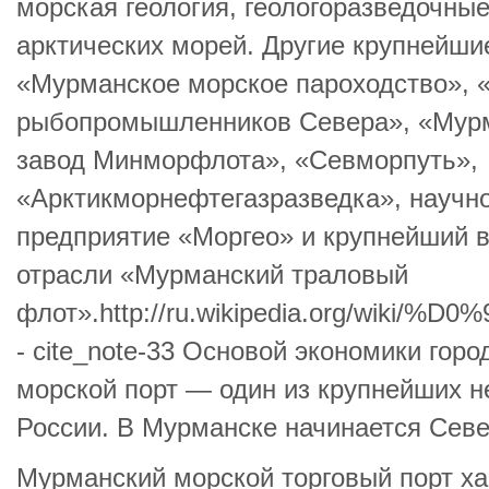
морская геология, геологоразведочны
арктических морей. Другие крупнейши
«Мурманское морское пароходство», 
рыбопромышленников Севера», «Мур
завод Минморфлота», «Севморпуть»,
«Арктикморнефтегазразведка», научн
предприятие «Моргео» и крупнейший
отрасли «Мурманский траловый
флот».http://ru.wikipedia.org/
- cite_note-33 Основой экономики гор
морской порт — один из крупнейших 
России. В Мурманске начинается Севе
Мурманский морской торговый порт ха