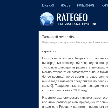
ГЛАВНАЯ
НОВОЕ
ПОПУЛЯРНОЕ
КАРТ
Таманский мезорайон
Информация о географии
»
Рекреационный потенциал 
Страница 3
Возможно развитие в Темрюкском районе и 
виноградных насаждений Краснодарского кр
зима, позволяющая выращивать виноград н
можно отправиться самостоятельно, а можно
более десятка), но во время путешествия 
винзаводов имеются предприятия по реализ
залы[9]. Традиционным стало проведение е
которым положено в 2000 году.
Развитие экологического туризма имеет все
большим разнообразием природных условий.
аналогов в России и является природным об