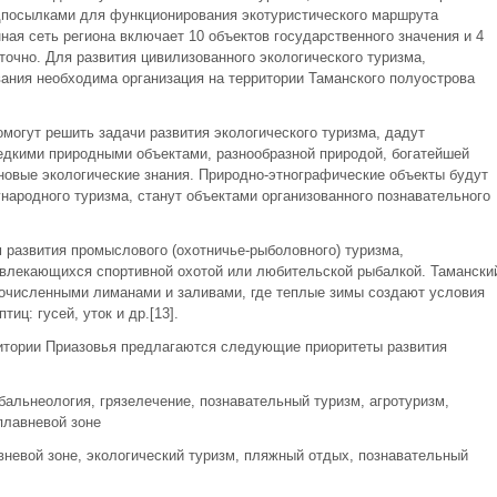
дпосылками для функционирования экотуристического маршрута
ая сеть региона включает 10 объектов государственного значения и 4
точно. Для развития цивилизованного экологического туризма,
ания необходима организация на территории Таманского полуострова
могут решить задачи развития экологического туризма, дадут
едкими природными объектами, разнообразной природой, богатейшей
новые экологические знания. Природно-этнографические объекты будут
народного туризма, станут объектами организованного познавательного
 развития промыслового (охотничье-рыболовного) туризма,
увлекающихся спортивной охотой или любительской рыбалкой. Тамански
очисленными лиманами и заливами, где теплые зимы создают условия
ц: гусей, уток и др.[13].
итории Приазовья предлагаются следующие приоритеты развития
альнеология, грязелечение, познавательный туризм, агротуризм,
плавневой зоне
вневой зоне, экологический туризм, пляжный отдых, познавательный