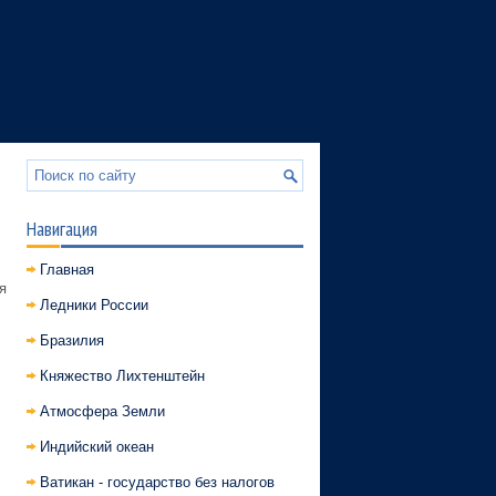
Навигация
Главная
я
Ледники России
Бразилия
Княжество Лихтенштейн
Атмосфера Земли
Индийский океан
Ватикан - государство без налогов