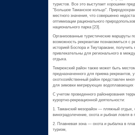
туристов. Все это выступает хорошими пре
"Большое Таманское кольцо". Природоохранн
местного значения, что совершенно недоста
оптимизации рационального природопользов
национального парка [23].
Организованные туристические маршруты по
возможность рекреантам познакомиться с р
историей Боспора и Тмутаракани, получить 
привлекательны для регионального в между
отдыха.
Темрюкский район также может быть местом
предназначенного для приема рекреантов, 
охотхозяйственный район представлен мног
для зимовки мигрирующих водоплавающих пти
С учетом проведенного районирования терр
курортно-рекреационной деятельности:
1. Таманский мезорайон — пляжный отдых, б
виноградолечение, охота и рыбная ловля в 
2. Плавневая зона — охота и рыбалка в пла
туризм,