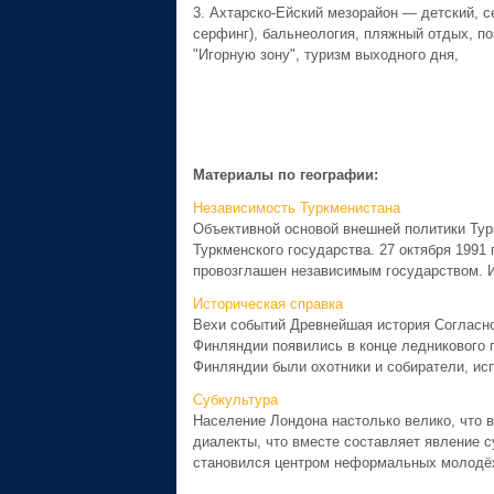
3. Ахтарско-Ейский мезорайон — детский, с
серфинг), бальнеология, пляжный отдых, по
"Игорную зону", туризм выходного дня,
Материалы по географии:
Независимость Туркменистана
Объективной основой внешней политики Тур
Туркменского государства. 27 октября 1991
провозглашен независимым государством. И
Историческая справка
Вехи событий Древнейшая история Согласно
Финляндии появились в конце ледникового пе
Финляндии были охотники и собиратели, ис
Субкультура
Население Лондона настолько велико, что 
диалекты, что вместе составляет явление с
становился центром неформальных молодёж