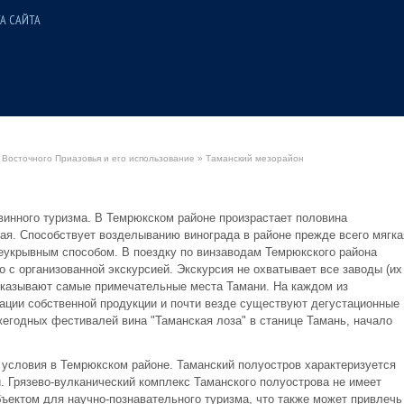
А САЙТА
Восточного Приазовья и его использование
» Таманский мезорайон
винного туризма. В Темрюкском районе произрастает половина
ая. Способствует возделыванию винограда в районе прежде всего мягка
еукрывным способом. В поездку по винзаводам Темрюкского района
 с организованной экскурсией. Экскурсия не охватывает все заводы (их
показывают самые примечательные места Тамани. На каждом из
ации собственной продукции и почти везде существуют дегустационные
жегодных фестивалей вина "Таманская лоза" в станице Тамань, начало
 условия в Темрюкском районе. Таманский полуостров характеризуется
 Грязево-вулканический комплекс Таманского полуострова не имеет
ъектом для научно-познавательного туризма, что также может привлечь