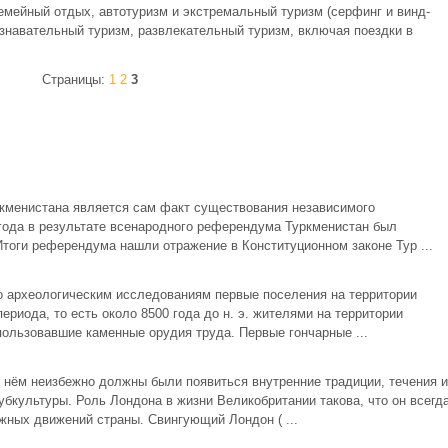
емейный отдых, автотуризм и экстремальный туризм (серфинг и винд-
знавательный туризм, развлекательный туризм, включая поездки в
Страницы:
1
2
3
кменистана является сам факт существования независимого
 года в результате всенародного референдума Туркменистан был
тоги референдума нашли отражение в Конституционном законе Тур ...
 археологическим исследованиям первые поселения на территории
риода, то есть около 8500 года до н. э. жителями на территории
пользовавшие каменные орудия труда. Первые гончарные ...
в нём неизбежно должны были появиться внутренние традиции, течения и
убкультуры. Роль Лондона в жизни Великобритании такова, что он всегд
ных движений страны. Свингующий Лондон ( ...