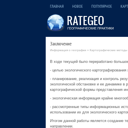
ГЛАВНАЯ
НОВОЕ
ПОПУЛЯРНОЕ
КАРТ
Заключение
Информация о географии
»
Картографические методы 
В ходе текущей было переработано большое
- целью экологического картографирования 
- планирование, реализация и контроль рез
экологической обстановке и ее динамике в 
картографической формы представления и
- экологическая информация крайне многооб
- рассмотренные типы информационных исто
использовании их для экологического карто
Итогом данной работы является создание т
направлении.