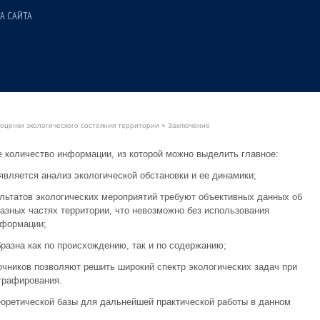
А САЙТА
оценки экологического состояния территории
» Заключение
 количество информации, из которой можно выделить главное:
является анализ экологической обстановки и ее динамики;
ультатов экологических мероприятий требуют объективных данных об
разных частях территории, что невозможно без использования
нформации;
разна как по происхождению, так и по содержанию;
чников позволяют решить широкий спектр экологических задач при
графирования.
еоретической базы для дальнейшей практической работы в данном