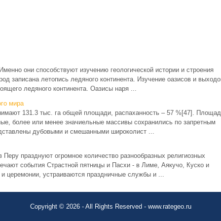
 Именно они способствуют изучению геологической истории и строения
од записана летопись ледяного континента. Изучение оазисов и выходо
оящего ледяного континента. Оазисы наря ...
го мира
нимают 131.3 тыс. га общей площади, распаханность – 57 %[47]. Площад
вные, более или менее значиельные массивы сохранились по запретным
дставлены дубовыми и смешанными широколист ...
 в Перу празднуют огромное количество разнообразных религиозных
чают события Страстной пятницы и Пасхи - в Лиме, Аякучо, Куско и
и церемонии, устраиваются праздничные службы и ...
Copyright © 2026 - All Rights Reserved - www.rategeo.ru