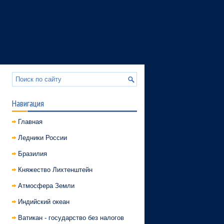
Навигация
Главная
Ледники России
Бразилия
Княжество Лихтенштейн
Атмосфера Земли
Индийский океан
Ватикан - государство без налогов