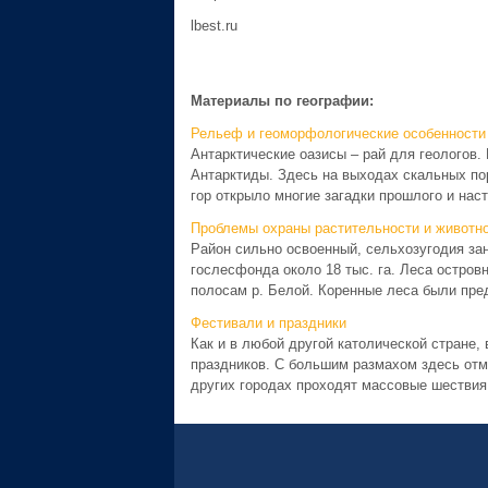
lbest.ru
Материалы по географии:
Рельеф и геоморфологические особенности
Антарктические оазисы – рай для геологов.
Антарктиды. Здесь на выходах скальных пор
гор открыло многие загадки прошлого и наст
Проблемы охраны растительности и животно
Район сильно освоенный, сельхозугодия за
гослесфонда около 18 тыс. га. Леса остро
полосам р. Белой. Коренные леса были пре
Фестивали и праздники
Как и в любой другой католической стране,
праздников. С большим размахом здесь отме
других городах проходят массовые шествия 