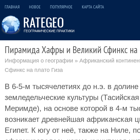
ГЛАВНАЯ
НОВОЕ
ПОПУЛЯРНОЕ
КАРТА САЙТА
Пирамида Хафры и Великий Сфинкс на 
Информация о географии
»
Африканский континен
Сфинкс на плато Гиза
В 6-5-м тысячелетиях до н.э. в долин
земледельческие культуры (Тасийская
Меримде), на основе которой в 4-м ты
возникает древнейшая африканская ц
Египет. К югу от неё, также на Ниле, 