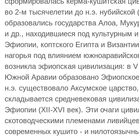
сформировалась керма-кушитская ци
во 2-м тысячелетии до н.э. нубийской 
образовались государства Алоа, Муку
и др., находившиеся под культурным 
Эфиопии, коптского Египта и Византи
нагорья под влиянием южноаравийског
возникла эфиопская цивилизация: в V 
Южной Аравии образовано Эфиопское ц
н.э. существовало Аксумское царство,
складывается средневековая цивилиз
Эфиопии (XII-XVI век). Эти очаги ци
скотоводческими племенами ливийцев
современных кушито - и нилотоязычн