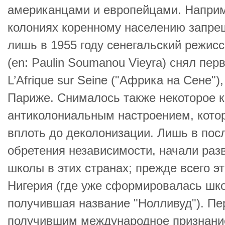
американцами и европейцами. Наприм
колониях коренному населению запрещ
лишь в 1955 году сенегальский режис
(en: Paulin Soumanou Vieyra) снял п
L’Afrique sur Seine ("Африка на Сене"),
Париже. Снималось также некоторое 
антиколониальным настроением, кот
вплоть до деколонизации. Лишь в пос
обретения независимости, начали ра
школы в этих странах; прежде всего э
Нигерия (где уже сформировалась шко
получившая название "Нолливуд"). П
получившим международное признание