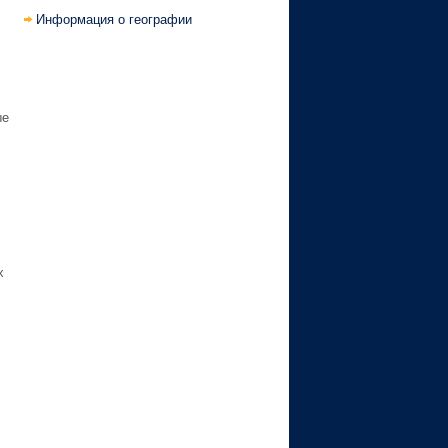
Информация о географии
ые
х