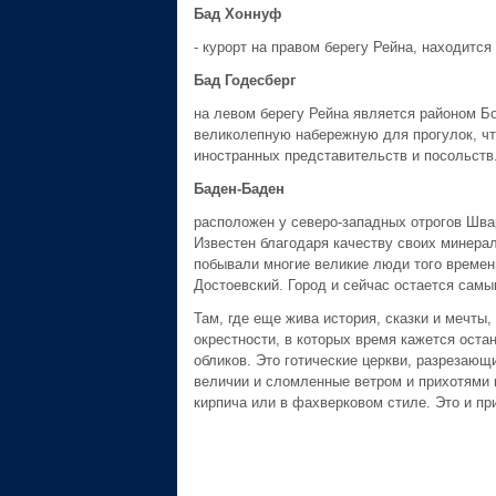
Бад Хоннуф
- курорт на правом берегу Рейна, находится
Бад Годесберг
на левом берегу Рейна является районом Б
великолепную набережную для прогулок, что
иностранных представительств и посольств
Баден-Баден
расположен у северо-западных отрогов Швар
Известен благодаря качеству своих минерал
побывали многие великие люди того времени
Достоевский. Город и сейчас остается сам
Там, где еще жива история, сказки и мечты,
окрестности, в которых время кажется ост
обликов. Это готические церкви, разрезающ
величии и сломленные ветром и прихотями п
кирпича или в фахверковом стиле. Это и п