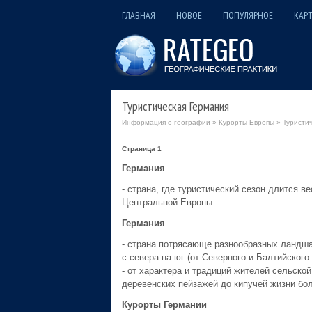
ГЛАВНАЯ
НОВОЕ
ПОПУЛЯРНОЕ
КАРТ
Туристическая Германия
Информация о географии
»
Курорты Европы
» Туристич
Страница 1
Германия
- страна, где туристический сезон длится ве
Центральной Европы.
Германия
- страна потрясающе разнообразных ландша
с севера на юг (от Северного и Балтийского
- от характера и традиций жителей сельско
деревенских пейзажей до кипучей жизни бо
Курорты Германии