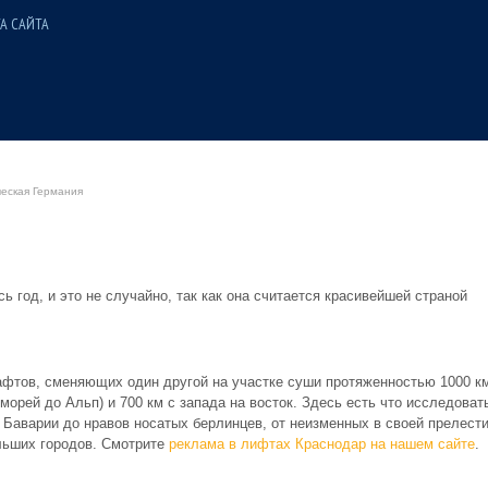
А САЙТА
еская Германия
сь год, и это не случайно, так как она считается красивейшей страной
фтов, сменяющих один другой на участке суши протяженностью 1000 к
 морей до Альп) и 700 км с запада на восток. Здесь есть что исследоват
й Баварии до нравов носатых берлинцев, от неизменных в своей прелест
льших городов.
Смотрите
реклама в лифтах Краснодар на нашем сайте
.