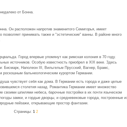
 недалеко от Бонна.
онна. Он расположен напротив знаменитого Семигорья, имеет
 позволяет принимать также и "эстетические" ванны. В районе много
.
цвальда. Город впервые упомянут как римская колония в 70 году.
ьных источников. Особую известность приобрел в XIX веке. Здесь
: Бисмарк, Наполеон III, Вильгельм Прусский, Вагнер, Брамс,
ым роскошным бальнеологическим курортом Германии.
 душа чувствует себя как дома. В Германии есть города и даже целые
ановившемся столетия назад. Романтика Германии имеет множество
ие своими шпилями небеса, барочные постройки в их почти языческом
огоды замки, и гордые дворцы, и средневековые города, построенные и
риродные пейзажи, открывающие простор фантазии.
Страницы:
1
2