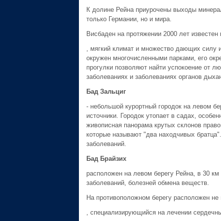
К долине Рейна приурочены выходы минерал
только Германии, но и мира.
Висбаден на протяжении 2000 лет известен 
, мягкий климат и множество дающих силу и
окружен многочисленными парками, его окр
прогулки позволяют найти успокоение от лю
заболеваниях и заболеваниях органов дыха
Бад Зальциг
- небольшой курортный городок на левом б
источники. Городок утопает в садах, особе
живописная панорама крутых склонов право
которые называют "два находчивых братца".
заболеваний.
Бад Брайзих
расположен на левом берегу Рейна, в 30 к
заболеваний, болезней обмена веществ.
На противоположном берегу расположен не
, специализирующийся на лечении сердечны