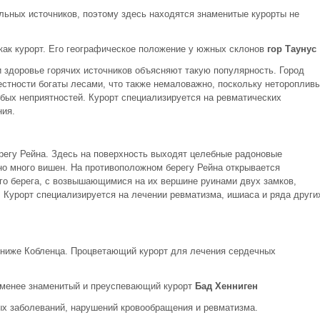
ьных источников, поэтому здесь находятся знаменитые курорты не
как курорт. Его географическое положение у южных склонов
гор Таунус
 здоровье горячих источников объясняют такую популярность. Город
естности богаты лесами, что также немаловажно, поскольку нетороплив
бых неприятностей. Курорт специализируется на ревматических
ния.
ерегу Рейна. Здесь на поверхность выходят целебные радоновые
нно много вишен. На противоположном берегу Рейна открывается
го берега, с возвышающимися на их вершине руинами двух замков,
 Курорт специализируется на лечении ревматизма, ишиаса и ряда други
м ниже Кобленца. Процветающий курорт для лечения сердечных
 менее знаменитый и преуспевающий курорт
Бад Хенниген
х заболеваний, нарушений кровообращения и ревматизма.