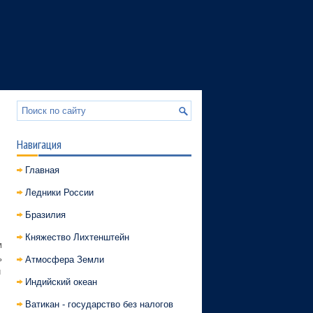
Навигация
Главная
Ледники России
Бразилия
Княжество Лихтенштейн
м
ь
Атмосфера Земли
и
Индийский океан
Ватикан - государство без налогов