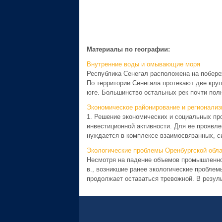
Материалы по географии:
Внутренние воды и омывающие моря
Республика Сенегал расположена на побереж
По территории Сенегала протекают две кру
юге. Большинство остальных рек почти полн
Экономическое районирование и регионализ
1. Решение экономических и социальных пр
инвестиционной активности. Для ее проявле
нуждается в комплексе взаимосвязанных, с
Экологические проблемы Оренбургской обла
Несмотря на падение объемов промышленног
в., возникшие ранее экологические проблем
продолжает оставаться тревожной. В результ