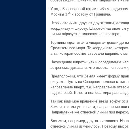
обсерватории. Гринвичский меридиан в каче
Угол, образованный каким-либо меридианом
Москвы 37⁰ к востоку от Гринвича.
Чтобы отличить друг от друга точки, лежа
координату – широту. Широтой называется 
линия образует с плоскостью экватора.
Термины «долгота» и «широта» дошли до на
Средиземного моря. Та координата, которая
а та, которая соответствовала ширине, ста
Нахождение широты, как и определение нап
астрономы доказали, что высота полюса ми
Предположим, что Земля имеет форму прави
рисунке. Пусть на Северном полюсе стоит ч
направление вверх, т.е. направление отвес
над головой. Высота полюса мира равна зде
Так как видимое вращение звезд вокруг оси
Земли, как мы уже знаем, направление ос
Направление же отвесной линии при переход
Возьмем, например, другого человека. Напра
отвесной линии изменилось. Поэтому высота