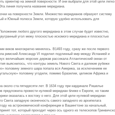
ь ориентир на земной поверхности. И они выбрали для этой цели легко
Эта линия получила название меридиана.
очки на поверхности Земли. Множество меридианов образуют систему
й и Южный полюса Земли, которую удобно использовать для
Положение любого другого меридиана в этом случае будет известно,
 двугранный угол межу плоскостью искомого меридиана и плоскостью
и веков многократно менялось. В1493 году, сразу же после первого
апа римский Александр VI поделил подлинный мир между Испанией и
вух величайших морских держав рассекала Атлантический океан от
тия выяснилось, что контуры земель Нового Света и далекие рубежи
ую» половину земного шара попала вся Америка, за исключением ее
ртугальскую» половину угодили, помимо Бразилии, целиком Африка и
а около ста пятидесяти лет. В 1634 году при кардинале Ришелье
в предложила провести нулевой меридиан ближе к Европе, но таким
рики оказалась к востоку о него. Для этой цели нулевой меридиан
о Света западную оконечность самого западного из архипелага
 году на астрономической конференции в Вашингтоне за начальный,
ринят тот, который проходит через ось одного из телескопов Гринвичск