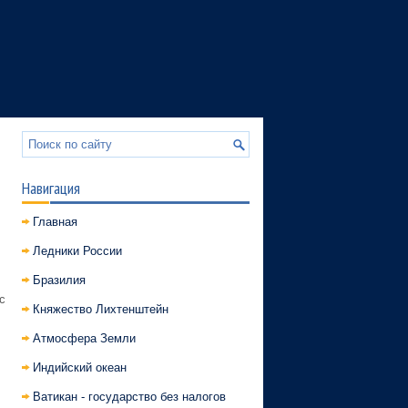
Навигация
Главная
Ледники России
Бразилия
с
Княжество Лихтенштейн
Атмосфера Земли
Индийский океан
Ватикан - государство без налогов