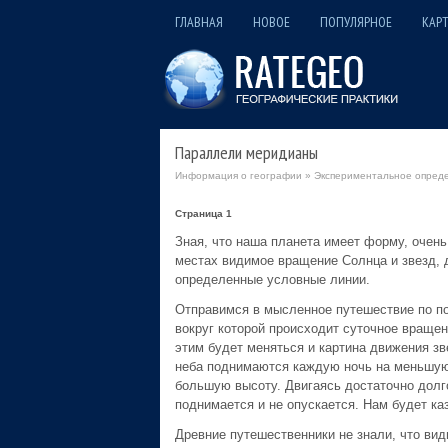
ГЛАВНАЯ
НОВОЕ
ПОПУЛЯРНОЕ
КАРТ
Параллели меридианы
Информация о географии
»
Экспериментальное опреде
Страница 1
Зная, что наша планета имеет форму, очен
местах видимое вращение Солнца и звезд, 
определенные условные линии.
Отправимся в мысленное путешествие по по
вокруг которой происходит суточное вращен
этим будет меняться и картина движения зв
неба поднимаются каждую ночь на меньшую 
большую высоту. Двигаясь достаточно долг
поднимается и не опускается. Нам будет ка
Древние путешественники не знали, что ви