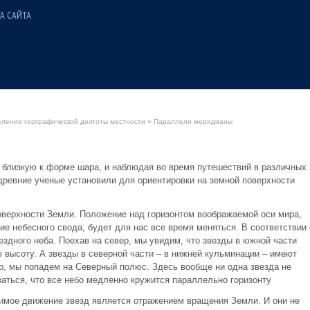
А САЙТА
ление географической долготы местности
» Параллели меридианы
ь близкую к форме шара, и наблюдая во время путешествий в различных
древние ученые установили для ориентировки на земной поверхности
верхности Земли. Положение над горизонтом воображаемой оси мира,
ие небесного свода, будет для нас все время меняться. В соответствии 
ездного неба. Поехав на север, мы увидим, что звезды в южной части
высоту. А звезды в северной части – в нижней кульминации – имеют
о, мы попадем на Северный полюс. Здесь вообще ни одна звезда не
заться, что все небо медленно кружится параллельно горизонту
димое движение звезд является отражением вращения Земли. И они не