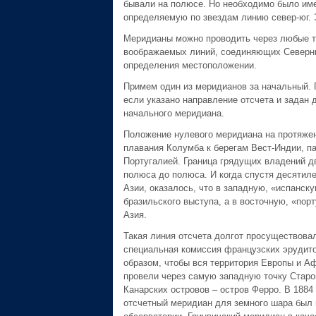
бывали на полюсе. Но необходимо было имет
определяемую по звездам линию север-юг. 
Меридианы можно проводить через любые т
воображаемых линий, соединяющих Северны
определения местоположении.
Примем один из меридианов за начальный. 
если указано направление отсчета и задан
начального меридиана.
Положение нулевого меридиана на протяжени
плавания Колумба к берегам Вест-Индии, п
Португалией. Граница грядущих владений д
полюса до полюса. И когда спустя десятиле
Азии, оказалось, что в западную, «испанск
бразильского выступа, а в восточную, «по
Азия.
Такая линия отсчета долгот просуществовал
специальная комиссия французских эрудито
образом, чтобы вся территория Европы и Аф
провели через самую западную точку Старог
Канарских островов – остров Ферро. В 1884
отсчетный меридиан для земного шара был п