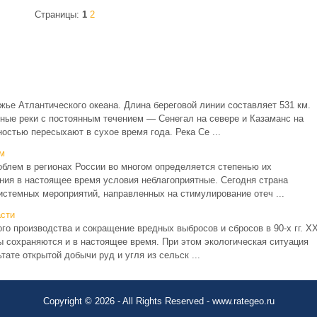
Страницы:
1
2
ье Атлантического океана. Длина береговой линии составляет 531 км.
пные реки с постоянным течением — Сенегал на севере и Казаманс на
остью пересыхают в сухое время года. Река Се ...
м
облем в регионах России во многом определяется степенью их
ния в настоящее время условия неблагоприятные. Сегодня страна
истемных мероприятий, направленных на стимулирование отеч ...
сти
о производства и сокращение вредных выбросов и сбросов в 90-х гг. X
ы сохраняются и в настоящее время. При этом экологическая ситуация
ате открытой добычи руд и угля из сельск ...
Copyright © 2026 - All Rights Reserved - www.rategeo.ru