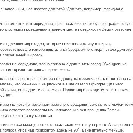
ств нулевого сохраняется и поныне.
 с начальным, называется долготой. Долгота, например, меридиана
щие на одном и том меридиане, пришлось ввести вторую географическую
угол, который проведенная в данном месте поверхности Земли отвесная
с от древних мореходов, которые описывали длину и ширину
 соответствовала измерениям длины Средиземного моря, стала долготой
ла современной широтой.
равления меридиана, тесно связана с движением звезд. Уже древние
ра над горизонтом равна широте места.
льного шара, и рассечем ее по одному из меридианов, как показано на
еловек, изображенный на рисунке в виде светлой фигуры. Для него
ной линии, совпадает с осью мира. Полюс мира находится у него прямо
сь 90⁰.
 мира является отражением реального вращения Земли, то в любой точк
и мира остается параллельным направлению оси вращению Земли.
е из точки в точку меняется.
вление оси мира у него осталось таким же, как у первого. А направлен
 полюса мира над горизонтом здесь не 90⁰, а значительно меньше.