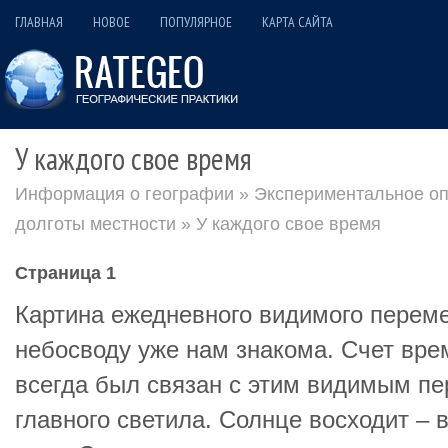
ГЛАВНАЯ
НОВОЕ
ПОПУЛЯРНОЕ
КАРТА САЙТА
У каждого свое время
Информация о географии
»
Экспериментальное оп
долготы местности
» У каждого свое время
Страница 1
Картина ежедневного видимого перем
небосводу уже нам знакома. Счет врем
всегда был связан с этим видимым п
главного светила. Солнце восходит – 