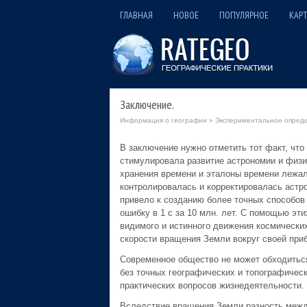
ГЛАВНАЯ
НОВОЕ
ПОПУЛЯРНОЕ
КАРТ
Заключение.
Информация о географии
»
Экспериментальное опреде
В заключение нужно отметить тот факт, чт
стимулировала развитие астрономии и физи
хранения времени и эталоны времени лежал
контролировалась и корректировалась астр
привело к созданию более точных способов
ошибку в 1 с за 10 млн. лет. С помощью эт
видимого и истинного движения космических
скорости вращения Земли вокруг своей прибл
Современное общество не может обходиться 
без точных географических и топографическ
практических вопросов жизнедеятельности.
Вследствие вращения Земли разность межд