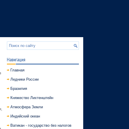
Навигация
Главная
в
Ледники России
Бразилия
Княжество Лихтенштейн
Атмосфера Земли
и,
Индийский океан
Ватикан - государство без налогов
и