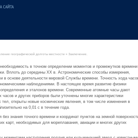
А САЙТА
ление географической долготы местности
» Заключение.
о необходимость в точном определении моментов и промежутков времени
ки. Вплоть до середины XX в. Астрономические способы измерения,
и в основе деятельности мировой Службы времени. Точность хода часо
ономическими наблюдениями. В настоящее время развитие физики
 определения и эталонов времени. Современные атомные часы дают
их часов и других приборов были уточнены многие характеристики
 тел, открыты новые космические явления, в том числе изменения в
изительно на 0,01 с в течение года.
без знания точного времени и координат пунктов на земной поверхност
их карт, необходимых для мореплавания, авиации и многих других
у моментами наступления полдня или кульминацией звезд с известным