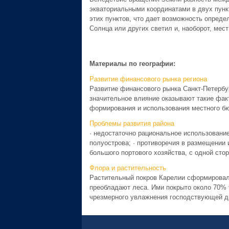
экваториальными координатами в двух пунк
этих пунктов, что дает возможность опреде
Солнца или других светил и, наоборот, мес
Материалы по географии:
Развитие финансового рынка региона
Развитие финансового рынка Санкт-Петербу
значительное влияние оказывают такие фак
формирования и использования местного бю
Проблемы развития района
· недостаточно рациональное использование
полуострова; · противоречия в размещении
большого портового хозяйства, с одной стор
Флора и растительность
Растительный покров Карелии сформировалс
преобладают леса. Ими покрыто около 70% т
чрезмерного увлажнения господствующей др