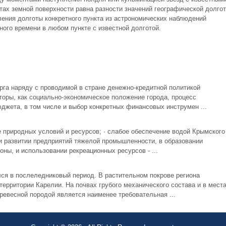
тах земной поверхности равна разности значений географической долго
ления долготы конкретного пункта из астрономических наблюдений
тного времени в любом пункте с известной долготой.
рга наряду с проводимой в стране денежно-кредитной политикой
торы, как социально-экономическое положение города, процесс
джета, в том числе и выбор конкретных финансовых инструмен ...
 природных условий и ресурсов; · слабое обеспечение водой Крымского
 и развитии предприятий тяжелой промышленности, в образовании
оны, и использовании рекреационных ресурсов - ...
я в послеледниковый период. В растительном покрове региона
ерритории Карелии. На почвах грубого механического состава и в мест
евесной породой является наименее требовательная ...