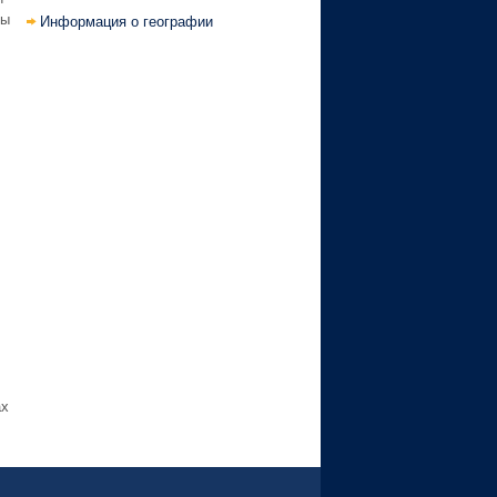
ты
Информация о географии
ах