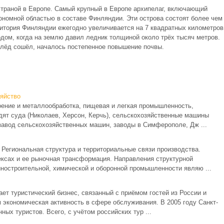
траной в Европе. Самый крупный в Европе архипелаг, включающий
ономной областью в составе Финляндии. Эти острова состоят более чем
ерритория Финляндии ежегодно увеличивается на 7 квадратных километров
дом, когда на землю давил ледник толщиной около трёх тысяч метров.
д лёд сошёл, началось постепенное повышение почвы.
яйство
ние и металлообработка, пищевая и легкая промышленность,
дят суда (Николаев, Херсон, Керчь), сельскохозяйственные машины
завод сельскохозяйственных машин, заводы в Симферополе, Дж ...
 Региональная структура и территориальные связи производства.
ксах и ее рыночная трансформация. Направления структурной
ностроительной, химической и оборонной промышленности являю ...
ет туристический бизнес, связанный с приёмом гостей из России и
м экономическая активность в сфере обслуживания. В 2005 году Санкт-
ных туристов. Всего, с учётом российских тур ...