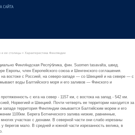
А САЙТА
 и ее столицы
» Характеристика Финляндии
циально Финля́ндская Респу́блика, фин. Suomen tasavalta, швед.
вере Европы, член Европейского союза и Шенгенского соглашения.
т на востоке с Россией, на северо-западе — со Швецией и на севере — с
омывают воды Балтийского моря и его заливов — Финского и
отяженность с юга на север - 1157 км, с востока на запад - 542 км.
оссией, Норвегией и Швецией. Почти четверть ее территории находится за
и западе территория Финляндии омывается Балтийским морем и его
ении 1100км. Берега Ботнического залива низкие, равнинные,
многих участках с дюнами. В северной части они слабо изрезаны
у берегов мало. В средней и южной части изрезанность велика, в
р.