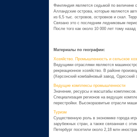
Финляндия является седьмой по величине с
Алландские острова, которые являются авт
из 6,5 тыс. островов, островков и скал. Т
Связано это с последним ледниковым перио
После того как около 10 000 лет тому наза
Материалы по географии:
Хозяйство. Промышленность и сельское хоз
Ведущими отраслями являются машинострое
рекреационное хозяйство. В районе произво
(Херсонский комбайновый завод, Одесский 
Ведущие комплексы промышленности
Значение, ресурсы и масштабы комплексов.
Специализация регионов на ведущих компле
перестройки. Высокоразвитые отрасли маши
Туризм
Существенную роль в экономике города игра
зарубежных стран, а также связанная с эти
Петербург посетили около 2,18 млн иностран