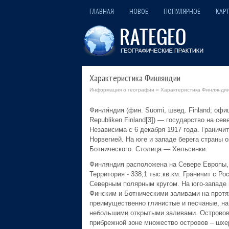
ГЛАВНАЯ
НОВОЕ
ПОПУЛЯРНОЕ
КАРТ
Характеристика Финляндии
Информация о географии
»
Характеристика Финляндии
Финля́ндия (фин. Suomi, швед. Finland; офи
Republiken Finland[3]) — государство на се
Независима с 6 декабря 1917 года. Граничи
Норвегией. На юге и западе берега страны 
Ботнического. Столица — Хельсинки.
Финляндия расположена на Севере Европы, пр
Территория - 338,1 тыс.кв.км. Граничит с Р
Северным полярным кругом. На юго-западе 
Финским и Ботническими заливами на протяж
преимущественно глинистые и песчаные, на 
небольшими открытыми заливами. Островов 
прибрежной зоне множество островов – шхе