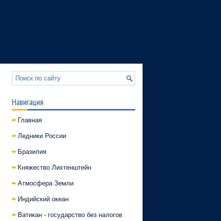
Навигация
Главная
Ледники России
Бразилия
Княжество Лихтенштейн
Атмосфера Земли
Индийский океан
Ватикан - государство без налогов