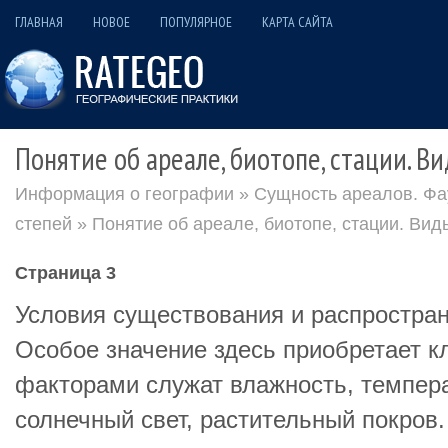
ГЛАВНАЯ
НОВОЕ
ПОПУЛЯРНОЕ
КАРТА САЙТА
Понятие об ареале, биотопе, стации. В
Информация о географии
»
Сущность ареалов. Фа
степей
» Понятие об ареале, биотопе, стации. Ви
Страница 3
Условия существования и распростран
Особое значение здесь приобретает к
факторами служат влажность, темпера
солнечный свет, растительный покров.