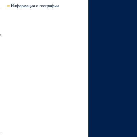
Информация о географии
ю
я
.