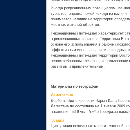
Иногда рекреационным потенциалом называ
туристов, определяемой исходя из наличия
понимается наличие на территории определе
местных жителей объектов.
Рекреационный потенциал характеризует ст
в рекреационных занятиях. Территория Вос
основе его использования в районе сложил
эффективным использованием природных ре
Рекреационный потенциал территории Восто
невостребованные резервы, использование 
развитым и привлекательным.
Материалы по географии:
Демография
Дербент. Вид с крепости Нарын-Кала Насел
Дагестана по состоянию на 1 января 2009 го
населения: 53,9 чел. /км² o Городское насел
Осадки
Циркуляция воздушных масс и тепловой ре