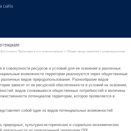
А САЙТА
отенциале
Восточного Приазовья и его использование
» Общие представления о рекреационном
 в совокупности ресурсов и условий для ее освоения в различных
енциальные возможности территории реализуются через общественные
 различных видов природопользования. Разнообразие видов
ории зависит от ее ресурсной обеспеченности и условий их освоения,
бностей, видов сложившихся общественных потребностей и величины
ножественности потенциалов территории, которое проявляется в
редставляет собой один из видов потенциальных возможностей
ь природных, культурно-исторических и социально-экономических
 деятельности на определенной территории [30].