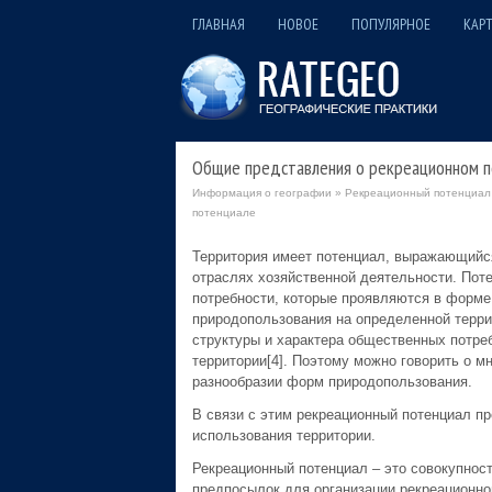
ГЛАВНАЯ
НОВОЕ
ПОПУЛЯРНОЕ
КАРТ
Общие представления о рекреационном п
Информация о географии
»
Рекреационный потенциал 
потенциале
Территория имеет потенциал, выражающийся
отраслях хозяйственной деятельности. Пот
потребности, которые проявляются в форме
природопользования на определенной террит
структуры и характера общественных потре
территории[4]. Поэтому можно говорить о м
разнообразии форм природопользования.
В связи с этим рекреационный потенциал п
использования территории.
Рекреационный потенциал – это совокупност
предпосылок для организации рекреационной