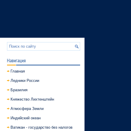
Навигация
Главная
Ледники России
Бразилия
Княжество Лихтенштейн
Атмосфера Земли
Индийский океан
Ватикан - государство без налогов