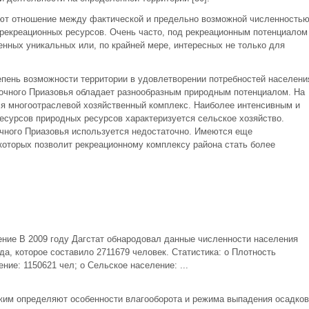
ют отношение между фактической и предельно возможной численность
 рекреационных ресурсов. Очень часто, под рекреационным потенциалом
нных уникальных или, по крайней мере, интересных не только для
епень возможности территории в удовлетворении потребностей населени
точного Приазовья обладает разнообразным природным потенциалом. На
ся многоотраслевой хозяйственный комплекс. Наиболее интенсивным и
сурсов природных ресурсов характеризуется сельское хозяйство.
чного Приазовья используется недостаточно. Имеются еще
которых позволит рекреационному комплексу района стать более
ение В 2009 году Дагстат обнародовал данные численности населения
да, которое составило 2711679 человек. Статистика: o Плотность
ение: 1150621 чел; o Сельское население: ...
жим определяют особенности влагооборота и режима выпадения осадков