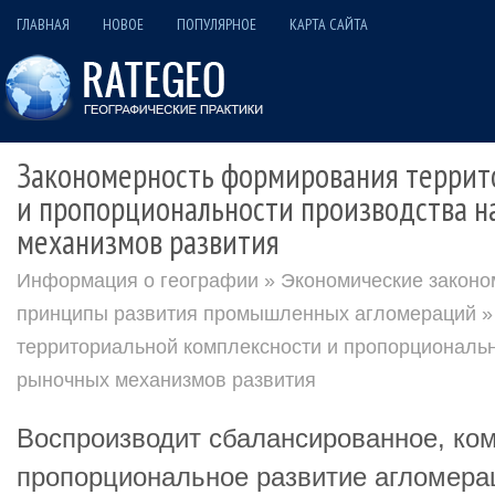
ГЛАВНАЯ
НОВОЕ
ПОПУЛЯРНОЕ
КАРТА САЙТА
Закономерность формирования террит
и пропорциональности производства н
механизмов развития
Информация о географии
»
Экономические законо
принципы развития промышленных агломераций
»
территориальной комплексности и пропорциональн
рыночных механизмов развития
Воспроизводит сбалансированное, ко
пропорциональное развитие агломерац