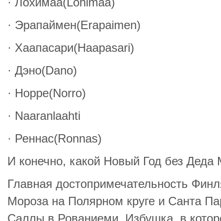
· Лохимаа(Lohimaa)
· Эрапаймен(Erapaimen)
· Хаапасари(Haapasari)
· Дэно(Dano)
· Норре(Norro)
· Naaranlaahti
· Реннас(Ronnas)
И конечно, какой Новый Год без Деда
Главная достопримечательность Финл
Мороза на Полярном круге и Санта Пар
Саллы в Рованиеми. Избушка, в котор