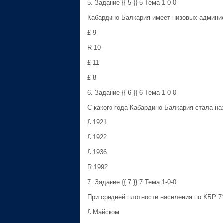
5. Задание {{ 5 }} 5 Тема 1-0-0
Кабардино-Балкария имеет низовых админи
£ 9
R 10
£ 11
£ 8
6. Задание {{ 6 }} 6 Тема 1-0-0
С какого года Кабардино-Балкария стала н
£ 1921
£ 1922
£ 1936
R 1992
7. Задание {{ 7 }} 7 Тема 1-0-0
При средней плотности населения по КБР 71
£ Майском