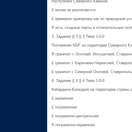
Республики Северного Кавказа:
£ ничем не различаются
£ примерно одинаковы как по природным ус
R есть сходные черты и отличительные осо
3. Задание {{ 3 }} 3 Тема 1-0-0
Положение КБР на территории Северного Ка
R граничит с Осетией, Ингушетией, Ставроп
£ граничит с Карачаево-Черкесией, Ставроп
£ граничит с Северной Осетией, Cтаврополь
4. Задание {{ 4 }} 4 Тема 1-0-0
Кабардино-Балкария на территории страны 
£ окраинная
£ пограничная
£ погранично-центральная
R погранично-окраинная