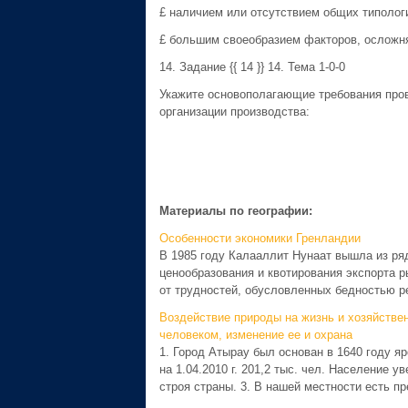
£ наличием или отсутствием общих типолог
£ большим своеобразием факторов, осложн
14. Задание {{ 14 }} 14. Тема 1-0-0
Укажите основополагающие требования пров
организации производства:
Материалы по географии:
Особенности экономики Гренландии
В 1985 году Калааллит Нунаат вышла из ря
ценообразования и квотирования экспорта р
от трудностей, обусловленных бедностью р
Воздействие природы на жизнь и хозяйстве
человеком, изменение ее и охрана
1. Город Атырау был основан в 1640 году я
на 1.04.2010 г. 201,2 тыс. чел. Население
строя страны. 3. В нашей местности есть пр