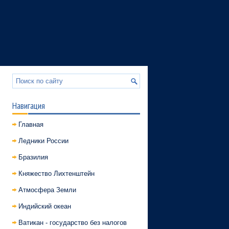
Навигация
Главная
Ледники России
Бразилия
Княжество Лихтенштейн
Атмосфера Земли
Индийский океан
Ватикан - государство без налогов