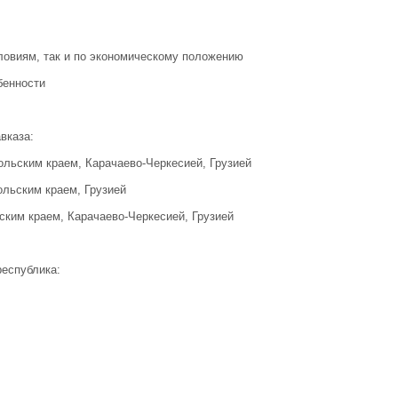
ловиям, так и по экономическому положению
бенности
вказа:
ольским краем, Карачаево-Черкесией, Грузией
ольским краем, Грузией
ским краем, Карачаево-Черкесией, Грузией
республика: