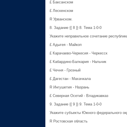
£ Баксанском
£ Лескенском
R Урванском.
8. Задание {{ 8 }} 8. Тема 1-0-0
Укажите неправильное сочетание республики
£ Адыгея - Майкоп
£ Карачаево-Черкесия - Черкесск
£ Кабардино-Балкария - Нальчик
£ Чечня - Грозный
£ Дагестан - Махачкала
R Ингушетия - Назрань
£ Северная Осетий - Владикавказ
9. Задание {{ 9 }} 9. Тема 1-0-0
Укажите субъекты Южного федерального окр
R Ростовская область