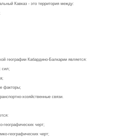
льный Кавказ - это территория между:
;
ой географии Кабардино-Балкарии является:
 сил;
а;
е факторы;
ранспортно-хозяйственные связи.
ются:
о-географических черт;
ико-географических черт;