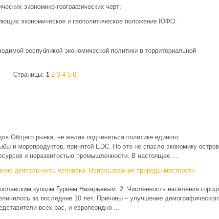
ических экономико-географических черт;
яющих экономическое и геополитическое положение ЮФО.
одимой республикой экономической политики в территориальной
Страницы:
1
2
3
4
5
6
дов Общего рынка, не желая подчиняться политике единого
ыбы и морепродуктов, принятой ЕЭС. Но это не спасло экономику остров
есурсов и неразвитостью промышленности. В настоящее ...
нною деятельность человека. Использование природы местности
рославским купцом Гурием Назарьевым. 2. Численность населения город
 увеличилось за последние 10 лет. Причины – улучшение демографическог
едставители всех рас, и европеоидно ...