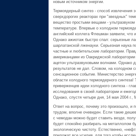
новым источником энергии.
Термоядерный синтез - способ извлечения э
сверхдорогих реакторах при "звездных" те
вещество простыми вещами - ультразвуком 
температуре. Впервые о холодном термоядер
английский коллега Флешман заявили, что 
Однако ажиотаж быстро спал: серьезные ла
шарлатанской лженауки. Серьезная наука п
частные и любительские лаборатории. Прав
американцами из Оакриджской лаборатории 
ацетон ультразвуковыми волнами. Однако др
результатов не дал. Словом, на холодном с
сенсационное событие. Министерство энерг
области холодного термоядерного синтеза!
приверженцев идеи холодного синтеза - гл
исследования в своей лаборатории и ежего
Однако, спустя четыре дня, 14 мая 2004 г.,
Ответ на вопрос, почему это произошло, и 
трудом, вполне очевиден. Если такие дешев
с чемодан можно будет ставить везде, получ
будет спокойно разбирать на металлолом б
экологическую чистоту. Естественно, «неф
приложат все усилия, для того чтобы исслед