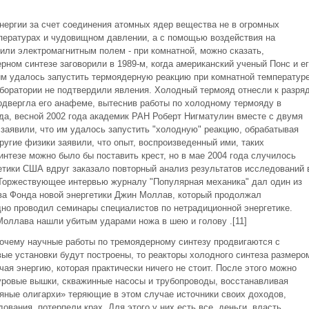
нергии за счет соединения атомных ядер вещества не в огромных
мпературах и чудовищном давлении, а с помощью воздействия на
или электромагнитным полем - при комнатной, можно сказать,
ном синтезе заговорили в 1989-м, когда американский ученый Понс и ег
им удалось запустить термоядерную реакцию при комнатной температуре
боратории не подтвердили явления. Холодный термояд отнесли к разря
одвергла его анафеме, вытеснив работы по холодному термояду в
да, весной 2002 года академик РАН Роберт Нигматулин вместе с двумя
заявили, что им удалось запустить "холодную" реакцию, обрабатывая
угие физики заявили, что опыт, воспроизведенный ими, таких
интезе можно было бы поставить крест, но в мае 2004 года случилось
етики США вдруг заказало повторный анализ результатов исследований 
 Торжествующее интервью журналу "Популярная механика" дал один из
ава Фонда новой энергетики Джин Моллав, который продолжал
дно проводил семинары специалистов по нетрадиционной энергетике.
 Моллава нашли убитым ударами ножа в шею и голову .[11]
почему научные работы по тремоядерному синтезу продвигаются с
ые установки будут построены, то реакторы холодного синтеза размеро
ая энергию, которая практически ничего не стоит. После этого можно
уровые вышки, скважинные насосы и трубопроводы, восстанавливая
тяные олигархи» теряющие в этом случае источники своих доходов,
ования, потерпели крах. Для этого у них есть все, деньги, власть,