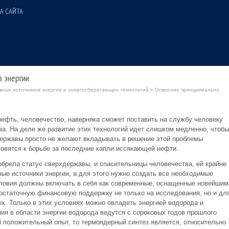
А САЙТА
в энергии
вных источников энергии и энергосберегающих технологий
» Освоение принципиально
нефть, человечество, наверняка сможет поставить на службу человеку
за. На деле же развитие этих технологий идет слишком медленно, чтобы
державы просто не желают вкладывать в решение этой проблемы
товятся к борьбе за последние капли иссякающей нефти.
иобрела статус сверхдержавы, и спасительницы человечества, ей крайне
ые источники энергии, а для этого нужно создать все необходимые
словия должны включать в себя как современные, оснащенные новейшим
достаточную финансовую поддержку не только на исследования, но и дл
х. Только в этих условиях можно овладеть энергией водорода и
ия в области энергии водорода ведутся с сороковых годов прошлого
ий положительный опыт, то термоядерный синтез является, относительно