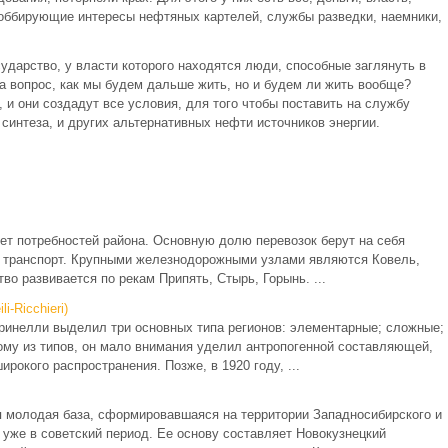
оббирующие интересы нефтяных картелей, службы разведки, наемники,
ударство, у власти которого находятся люди, способные заглянуть в
а вопрос, как мы будем дальше жить, но и будем ли жить вообще?
 и они создадут все условия, для того чтобы поставить на службу
синтеза, и других альтернативных нефти источников энергии.
ет потребностей района. Основную долю перевозок берут на себя
 транспорт. Крупными железнодорожными узлами являются Ковель,
о развивается по рекам Припять, Стырь, Горынь. ...
-Ricchieri)
ринелли выделил три основных типа регионов: элементарные; сложные;
ому из типов, он мало внимания уделил антропогенной составляющей,
рокого распространения. Позже, в 1920 году, ...
я молодая база, сформировавшаяся на территории Западносибирского и
уже в советский период. Ее основу составляет Новокузнецкий