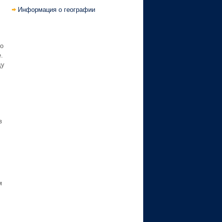
Информация о географии
о
.
ду
в
м