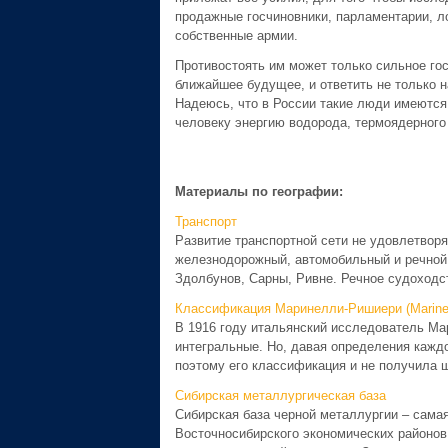
продажные госчиновники, парламентарии, л
собственные армии.
Противостоять им может только сильное гос
ближайшее будущее, и ответить не только н
Надеюсь, что в России такие люди имеются,
человеку энергию водорода, термоядерного 
Материалы по географии:
Транспорт
Развитие транспортной сети не удовлетворя
железнодорожный, автомобильный и речной
Здолбунов, Сарны, Ривне. Речное судоходств
Классификация Маринелли-Ришиери (Marineili
В 1916 году итальянский исследователь Ма
интегральные. Но, давая определения кажд
поэтому его классификация и не получила ши
Сибирская металлургическая база
Сибирская база черной металлургии – сама
Восточносибирского экономических районов 