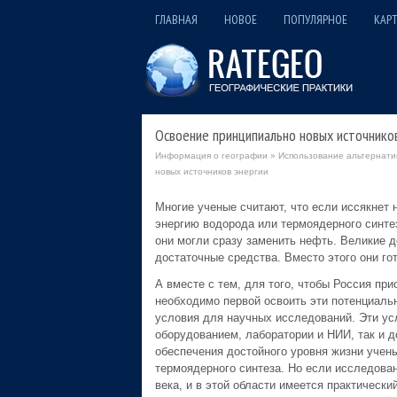
ГЛАВНАЯ
НОВОЕ
ПОПУЛЯРНОЕ
КАРТ
Освоение принципиально новых источнико
Информация о географии
»
Использование альтернати
новых источников энергии
Многие ученые считают, что если иссякнет 
энергию водорода или термоядерного синте
они могли сразу заменить нефть. Великие 
достаточные средства. Вместо этого они го
А вместе с тем, для того, чтобы Россия пр
необходимо первой освоить эти потенциальн
условия для научных исследований. Эти у
оборудованием, лаборатории и НИИ, так и 
обеспечения достойного уровня жизни учены
термоядерного синтеза. Но если исследован
века, и в этой области имеется практическ