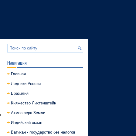
Навигация
Главная
Ледники России
Бразилия
Княжество Лихтенштейн
Атмосфера Земли
я
Индийский океан
Ватикан - государство без налогов