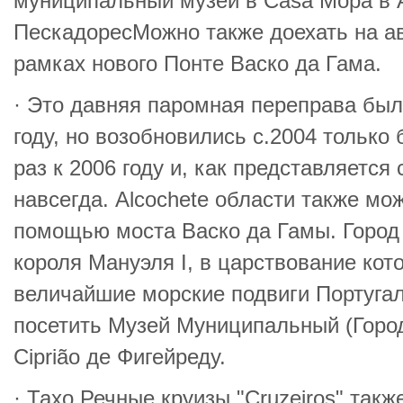
муниципальный музей в Casa Мора в 
ПескадоресМожно также доехать на ав
рамках нового Понте Васко да Гама.
· Это давняя паромная переправа был
году, но возобновились c.2004 только
раз к 2006 году и, как представляется
навсегда. Alcochete области также мо
помощью моста Васко да Гамы. Город
короля Мануэля I, в царствование кото
величайшие морские подвиги Португа
посетить Музей Муниципальный (Город
Ciprião де Фигейреду.
· Тахо Речные круизы "Cruzeiros" так