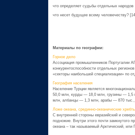
что определяет судьбы отдельных народов 
что несет будущее всему человечеству? [14
Материалы по географии:
Горное дело
Ассоциация промышленников Португалии АПП
конкурентоспособности отдельных регионо
«секторы наибольшей специализации» по от
География населения
Население Турции является многонациональ
50,0 млн, курды — 18,0 млн, грузины — 1,5
млн, албанцы — 1,3 млн, арабы — 870 тыс., 
Ложе океана, срединно-океанические хребты
С внутренней стороны евразийский и север
подножие. Внутри этого почти замкнутого п
океана – так называемый Арктический, или П