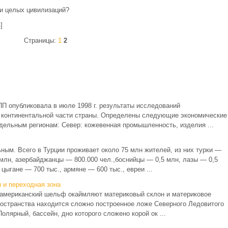
и целых цивилизаций?
]
Страницы:
1
2
 опубликовала в июле 1998 г. результаты исследований
в континентальной части страны. Определены следующие экономические
дельным регионам: Север: кожевенная промышленность, изделия ...
ным. Всего в Турции проживает около 75 млн жителей, из них турки —
 млн, азербайджанцы — 800.000 чел.,боснийцы — 0,5 млн, лазы — 0,5
цыгане — 700 тыс., армяне — 600 тыс., евреи ...
 и переходная зона
оамериканский шельф окаймляют материковый склон и материковое
ространства находится сложно построенное ложе Северного Ледовитого
олярный, бассейн, дно которого сложено корой ок ...