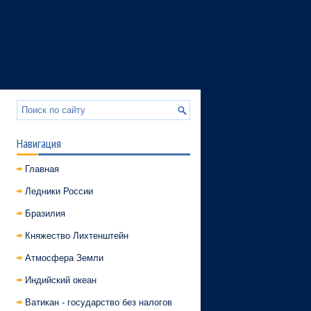
Навигация
Главная
Ледники России
Бразилия
Княжество Лихтенштейн
Атмосфера Земли
Индийский океан
Ватикан - государство без налогов