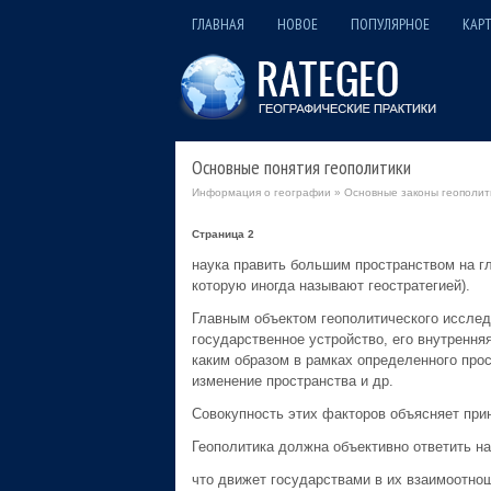
ГЛАВНАЯ
НОВОЕ
ПОПУЛЯРНОЕ
КАРТ
Основные понятия геополитики
Информация о географии
»
Основные законы геополит
Страница 2
наука править большим пространством на гл
которую иногда называют геостратегией).
Главным объектом геополитического исслед
государственное устройство, его внутрення
каким образом в рамках определенного про
изменение пространства и др.
Совокупность этих факторов объясняет прин
Геополитика должна объективно ответить на
что движет государствами в их взаимоотно