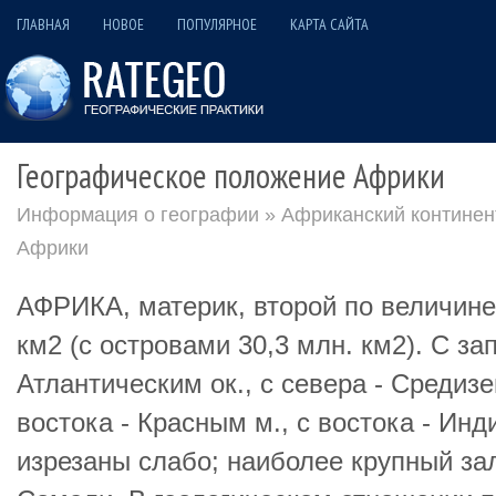
ГЛАВНАЯ
НОВОЕ
ПОПУЛЯРНОЕ
КАРТА САЙТА
Географическое положение Африки
Информация о географии
»
Африканский континен
Африки
АФРИКА, материк, второй по величине
км2 (с островами 30,3 млн. км2). С з
Атлантическим ок., с севера - Средиз
востока - Красным м., с востока - Инд
изрезаны слабо; наиболее крупный зал