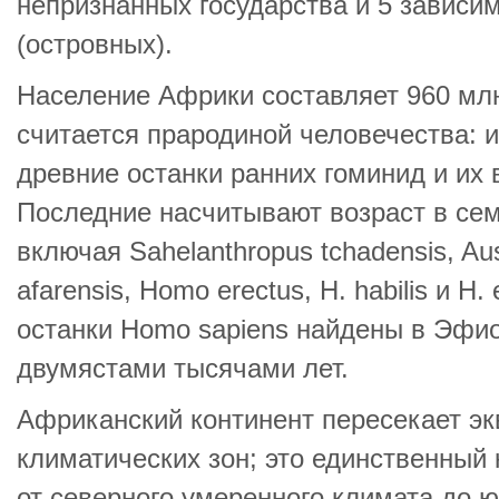
непризнанных государства и 5 зависи
(островных).
Население Африки составляет 960 мл
считается прародиной человечества: 
древние останки ранних гоминид и их 
Последние насчитывают возраст в сем
включая Sahelanthropus tchadensis, Aust
afarensis, Homo erectus, H. habilis и H
останки Homo sapiens найдены в Эфи
двумястами тысячами лет.
Африканский континент пересекает эк
климатических зон; это единственный 
от северного умеренного климата до ю