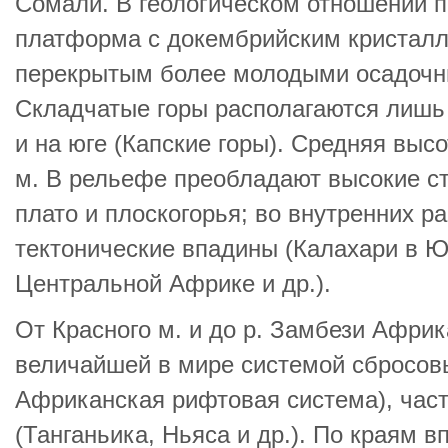
Сомали. В геологическом отношении 
платформа с докембрийским кристалл
перекрытым более молодыми осадочн
Складчатые горы располагаются лишь 
и на юге (Капские горы). Средняя выс
м. В рельефе преобладают высокие с
плато и плоскогорья; во внутренних р
тектонические впадины (Калахари в Ю
Центральной Африке и др.).
От Красного м. и до р. Замбези Афри
величайшей в мире системой сбросовы
Африканская рифтовая система), час
(Танганьика, Ньяса и др.). По краям 