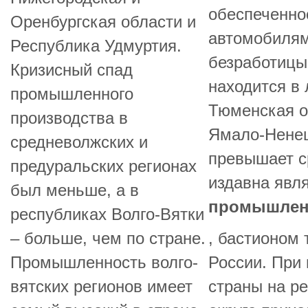
обеспеченно
Оренбургская области и
автомобилям
Республика Удмуртия.
безработицы
Кризисный спад
находится в
промышленного
Тюменская об
производства в
Ямало-Ненец
средневолжских и
превышает с
предуральских регионах
издавна явл
был меньше, а в
промышлен
республиках Волго-Вятки
– больше, чем по стране.
, бастионом
Промышленность волго-
России. При
вятских регионов имеет
страны на р