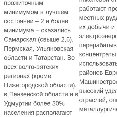
прожиточным
работают пр
минимумом в лучшем
местных руд
состоянии – 2 и более
их добычи и 
минимума – оказались
электроэнерг
Самарская (свыше 2,6),
перерабатыв
Пермская, Ульяновская
концентраты
области и Татарстан. Во
использоват
всех волго-вятских
районов Евр
регионах (кроме
Машиностро
Нижегородской области),
высокий уде
в Пензенской области и в
отраслей, о
Удмуртии более 30%
металлургич
населения располагают