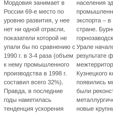
Мордовия занимает в
населения зд
России 69-е место по
промышленно
уровню развития, у нее
экспорта – в
нет ни одной отрасли,
стране. Бурн
показатели которой не
горнозаводс
упали бы по сравнению с
Урале начало
1990 г. в 3-4 раза (объем
результате 
к нему промышленного
межтерритор
производства в 1998 г.
Кузнецкого к
составил всего 32%).
появились мн
Правда, в последние
были реконс
годы наметилась
металлургич
тенденция ускорения
новые крупн