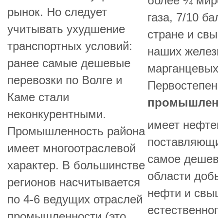
более ¼ мир
рынок. Но следует
газа, 7/10 б
учитывать ухудшение
стране и свы
транспортных условий:
наших желез
ранее самые дешевые
марганцевых
перевозки по Волге и
Первостепен
Каме стали
промышлен
неконкурентными.
имеет нефте
Промышленность района
поставляющи
имеет многоотраслевой
самое дешев
характер. В большинстве
области добы
регионов насчитывается
нефти и свы
по 4-6 ведущих отраслей
естественног
промышленности (это