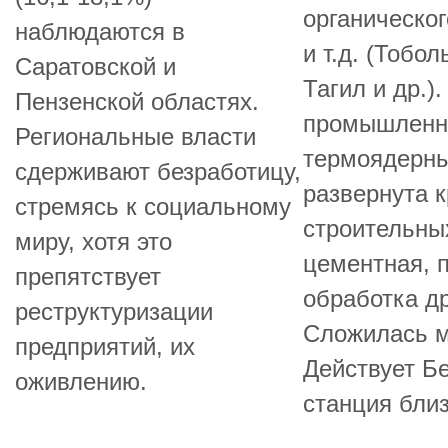
органическог
наблюдаются в
и т.д. (Тобо
Саратовской и
Тагил и др.)
Пензенской областях.
промышленно
Региональные власти
термоядерны
сдерживают безработицу,
развернута 
стремясь к социальному
строительны
миру, хотя это
цементная, 
препятствует
обработка д
реструктуризации
Сложилась м
предприятий, их
Действует Б
оживлению.
станция бли