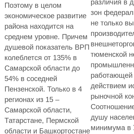
различия в 
Поэтому в целом
зон федерал
экономическое развитие
не только в
района находится на
производите
среднем уровне. Причем
внешнеторго
душевой показатель ВРП
тюменской н
колеблется от 135% в
промышленно
Самарской области до
работающей н
54% в соседней
действием и
Пензенской. Только в 4
рыночной ко
регионах из 15 –
Соотношение
Самарской области,
душу населе
Татарстане, Пермской
минимума в 
области и Башкортостане