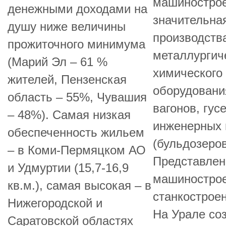
машинострое
денежными доходами на
значительна
душу ниже величины
производства
прожиточного минимума
металлургиче
(Марий Эл – 61 %
химического 
жителей, Пензенская
оборудовани
область – 55%, Чувашия
вагонов, гус
– 48%). Самая низкая
инженерных 
обеспеченность жильем
(бульдозеров
– в Коми-Пермяцком АО
Представлен
и Удмуртии (15,7-16,9
машинострое
кв.м.), самая высокая – в
станкостроен
Нижегородской и
На Урале со
Саратовской областях