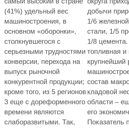
самый высокий в стране
округа прихо
(41%) удельный вес
добычи приро
машиностроения, в
1/6 железной
основном «оборонки»,
стали, 1/5 п
столкнувшегося с
1/8 цемента
серьезными трудностями
топливная и
конверсии, перехода на
крупнейший 
выпуск рыночной
машинострое
конкурентной продукции;
состав макр
кроме того, из 5 регионов
кладовой не
3 еще с дореформенного
области – е
времени являются
его экономич
слаборазвитыми. Так,
Показатель 