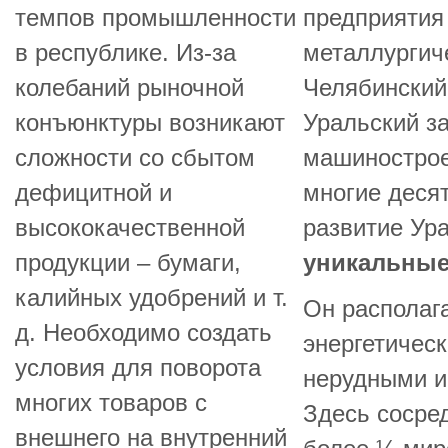
темпов промышленности
предприятия
в республике. Из-за
металлургич
колебаний рыночной
Челябинский
конъюнктуры возникают
Уральский з
сложности со сбытом
машинострое
дефицитной и
многие деся
высококачественной
развитие Ура
продукции – бумаги,
уникальные
калийных удобрений и т.
Он располаг
д. Необходимо создать
энергетичес
условия для поворота
нерудными и
многих товаров с
Здесь сосред
внешнего на внутренний