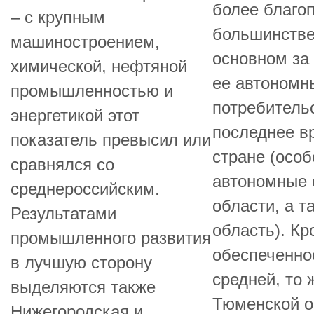
более благоп
– с крупным
большинстве 
машиностроением,
основном за
химической, нефтяной
ее автономн
промышленностью и
потребительс
энергетикой этот
последнее в
показатель превысил или
стране (осо
сравнялся со
автономные 
среднероссийским.
области, а 
Результатами
область). К
промышленного развития
обеспеченно
в лучшую сторону
средней, то 
выделяются также
Тюменской об
Нижегородская и