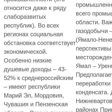
промышленно
относится даже к ряду
всего промы
слаборазвитых
области. Ва
республик). Во всех
газодобычи 
регионах социальная
(Ямало-Нене
обстановка соответствует
перспективы
экономической.
месторожден
Особенно низкие
Ямал – Уренг
душевые доходы – 43-
Предполагае
52% к среднероссийским
переработки 
– имеют республики
конденсата.
Марий Эл, Мордовия,
Нижневартов
Чувашия и Пензенская
районах При