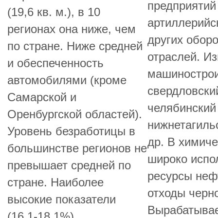
предприятий
(19,6 кв. м.), в 10
артиллерийс
регионах она ниже, чем
других обор
по стране. Ниже средней
отраслей. И
и обеспеченность
машинострои
автомобилями (кроме
свердловски
Самарской и
челябинский
Оренбургской областей).
нижнетагиль
Уровень безработицы в
др. В химич
большинстве регионов не
широко испо
превышает средней по
ресурсы нефт
стране. Наиболее
отходы черно
высокие показатели
Вырабатывае
(16,1-18,1%)