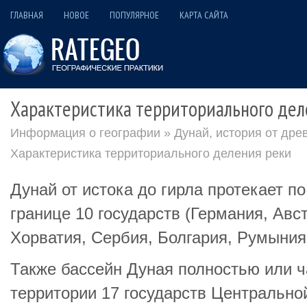
ГЛАВНАЯ
НОВОЕ
ПОПУЛЯРНОЕ
КАРТА САЙТА
Характеристика территориального дел
Информация о географии
»
Дунай, история от дре
Характеристика территориального деления реки
Дунай от истока до гирла протекает п
границе 10 государств (Германия, Авс
Хорватия, Сербия, Болгария, Румыния
Также бассейн Дуная полностью или ч
территории 17 государств Центральн