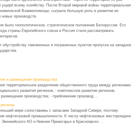
 ущерб всему хозяйству. После Второй мировой войны территориальная
ономической Взаимопомощи, сыграла большую роль в развитии ее
й новых производств.
ия было геополитическое, стратегическое положение Белоруссии. Его
огда страны Европейского союза и Россия стали рассматривать
интересов.
 обустройству таможенных и пограничных пунктов пропуска на западно
сударства.
тия и размещения производства
ное территориальное разделение общественного труда между регионами
циального развития регионов, - комплексное развитие регионов,
размещения производства: - приближение производ ...
 региона
меньшей мере сопоставимы с запасами Западной Сибири, поэтому
ром нефтегазовой промышленности. К числу нефтегазовых месторожден
 Эвенкийского АО и Нижнее Приангарье в Красноярско ...