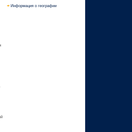
Информация о географии
м
,
ий