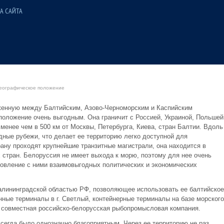
А САЙТА
еографическое положение
женную между Балтийским, Азово-Черноморским и Каспийским
положение очень выгодным. Она граничит с Россией, Украиной, Польшей
 менее чем в 500 км от Москвы, Петербурга, Киева, стран Балтии. Вдоль
дные рубежи, что делает ее территорию легко доступной для
ану проходят крупнейшие транзитные магистрали, она находится в
 стран. Белоруссия не имеет выхода к морю, поэтому для нее очень
новление с ними взаимовыгодных политических и экономических
алининградской областью РФ, позволяющее использовать ее балтийское
нные терминалы в г. Светлый, контейнерные терминалы на базе морского
я совместная российско-белорусская рыбопромысловая компания.
сегда было однозначно благоприятным. Через ее территорию не раз