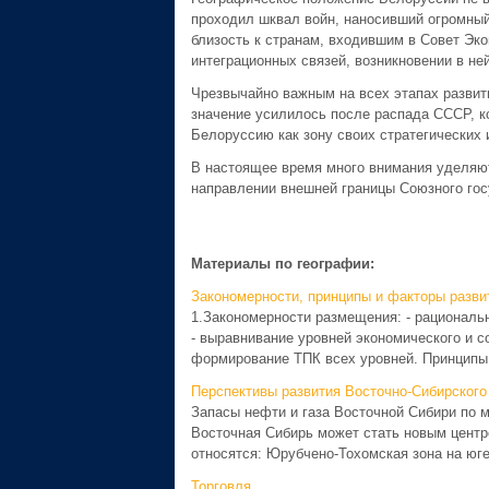
проходил шквал войн, наносивший огромный
близость к странам, входившим в Совет Эк
интеграционных связей, возникновении в не
Чрезвычайно важным на всех этапах развит
значение усилилось после распада СССР, к
Белоруссию как зону своих стратегических 
В настоящее время много внимания уделяют
направлении внешней границы Союзного го
Материалы по географии:
Закономерности, принципы и факторы разви
1.Закономерности размещения: - рациональ
- выравнивание уровней экономического и со
формирование ТПК всех уровней. Принципы 
Перспективы развития Восточно-Сибирского
Запасы нефти и газа Восточной Сибири по 
Восточная Сибирь может стать новым цент
относятся: Юрубчено-Тохомская зона на юге
Торговля