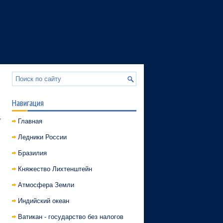
Навигация
,
Главная
Ледники России
Бразилия
Княжество Лихтенштейн
Атмосфера Земли
Индийский океан
Ватикан - государство без налогов