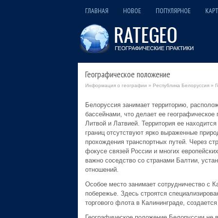
ГЛАВНАЯ
НОВОЕ
ПОПУЛЯРНОЕ
КАРТ
Географическое положение
Информация о географии
»
Республика Белоруссия
» Г
Белоруссия занимает территорию, располо
бассейнами, что делает ее географическое 
Литвой и Латвией. Территория ее находится
границ отсутствуют ярко выраженные приро
прохождения транспортных путей. Через стр
фокусе связей России и многих европейских
важно соседство со странами Балтии, уста
отношений.
Особое место занимает сотрудничество с К
побережье. Здесь строятся специализирова
торгового флота в Калининграде, создаетс
Географическое положение Белоруссии не в