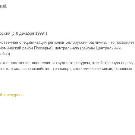
кий.
сия (с 8 декабря 1999г.)
йственная специализация регионов Белоруссии различны, что позволяет
ономический район Поозерье), центральную (районы Центральный,
айон).
ское положение, население и трудовые ресурсы, хозяйственную оценку
сть и сельское хозяйство, транспорт, экономические связи, основные
й и ресурсов