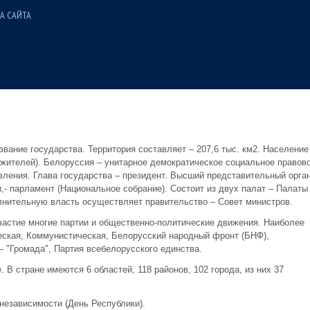
А САЙТА
вание государства. Территория составляет – 207,6 тыс. км2. Население
. жителей). Белоруссия – унитарное демократическое социальное правов
ления. Глава государства – президент. Высший представительный орган
 парламент (Национальное собрание). Состоит из двух палат – Палаты
лнительную власть осуществляет правительство – Совет министров.
астие многие партии и общественно-политические движения. Наиболее
еская, Коммунистическая, Белорусский народный фронт (БНФ),
 "Громада", Партия всебелорусского единства.
В стране имеются 6 областей, 118 районов, 102 города, из них 37
независимости (День Республики).