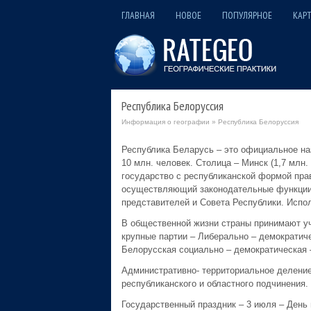
ГЛАВНАЯ
НОВОЕ
ПОПУЛЯРНОЕ
КАРТ
Республика Белоруссия
Информация о географии
» Республика Белоруссия
Республика Беларусь – это официальное наз
10 млн. человек. Столица – Минск (1,7 млн
государство с республиканской формой прав
осуществляющий законодательные функции,-
представителей и Совета Республики. Испо
В общественной жизни страны принимают уч
крупные партии – Либерально – демократич
Белорусская социально – демократическая –
Административно- территориальное деление. 
республиканского и областного подчинения.
Государственный праздник – 3 июля – День 