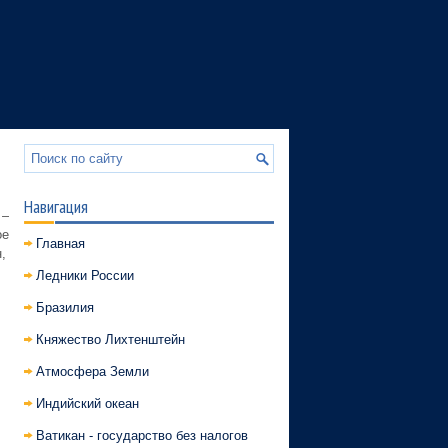
Навигация
 –
ое
Главная
,
Ледники России
Бразилия
Княжество Лихтенштейн
Атмосфера Земли
Индийский океан
Ватикан - государство без налогов