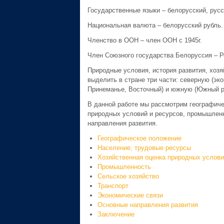
Государственные языки – белорусский, русс
Национальная валюта – белорусский рубль.
Членство в ООН – член ООН с 1945г.
Член Союзного государства Белоруссия – Рос
Природные условия, история развития, хозя
выделить в стране три части: северную (эк
Принеманье, Восточный) и южную (Южный р
В данной работе мы рассмотрим географиче
природных условий и ресурсов, промышленно
направления развития.
Географическое положение
Население, трудовые ресурсы
Хозяйственная оценка природных услови
Промышленность
Сельское хозяйство
Транспорт
Экономические связи
Основные направления развития
Заключение