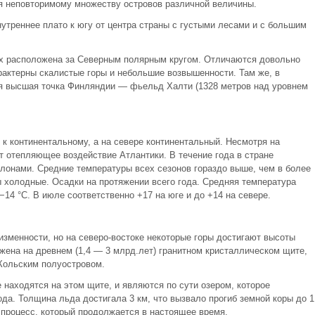
я неповторимому множеству островов различной величины.
нутреннее плато к югу от центра страны с густыми лесами и с большим
ых расположена за Северным полярным кругом. Отличаются довольно
актерны скалистые горы и небольшие возвышенности. Там же, в
я высшая точка Финляндии — фьельд Халти (1328 метров над уровнем
к континентальному, а на севере континентальный. Несмотря на
 отепляющее воздействие Атлантики. В течение года в стране
лонами. Средние температуры всех сезонов гораздо выше, чем в более
ы холодные. Осадки на протяжении всего года. Средняя температура
−14 °C. В июле соответственно +17 на юге и до +14 на севере.
зменности, но на северо-востоке некоторые горы достигают высоты
жена на древнем (1,4 — 3 млрд.лет) гранитном кристаллическом щите,
Кольским полуостровом.
 находятся на этом щите, и являются по сути озером, которое
а. Толщина льда достигала 3 км, что вызвало прогиб земной коры до 1
 процесс, который продолжается в настоящее время.