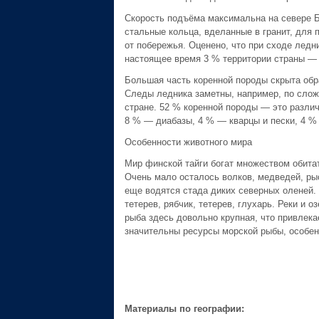
Скорость подъёма максимальна на севере Бо
стальные кольца, вделанные в гранит, для 
от побережья. Оценено, что при сходе ледн
настоящее время 3 % территории страны — 
Большая часть коренной породы скрыта обр
Следы ледника заметны, например, по слож
стране. 52 % коренной породы — это разли
8 % — диабазы, 4 % — кварцы и пески, 4 %
Особенности животного мира
Мир финской тайги богат множеством обитат
Очень мало осталось волков, медведей, ры
еще водятся стада диких северных оленей. 
тетерев, рябчик, тетерев, глухарь. Реки и о
рыба здесь довольно крупная, что привлека
значительны ресурсы морской рыбы, особен
Материалы по географии: