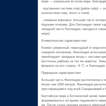
море — уникальное во всем мире, благодар
· внутренняя система озёр (район озёр) — в
количеством озёр, болот и топей.
· северные верховья, большая часть котор
бедными почвами. Для Лапландии также хар
западной части Лапландии, находится сама
моря).
Климатические характеристики
Климат умеренный, переходный от морского 
северное положение, Финляндия испытывает
преобладают западные ветры с частыми цик
восточных районах на тех же широтах. Зим
февраля на юге страны −6 °C, в Лапландии 
Природные характеристики
Большая часть Финляндии расположена в ни
более чем 1000 метров. Финляндия располо
простирающимся под всей Скандинавией и 
Балтийское море и Ботнический залив также
формировалось во время ледникового период
км. После схода ледника начался обратный