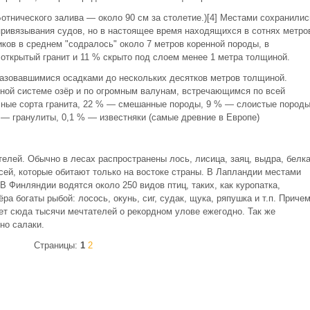
тнического залива — около 90 см за столетие.)[4] Местами сохранилис
привязывания судов, но в настоящее время находящихся в сотнях метро
иков в среднем "содралось" около 7 метров коренной породы, в
открытый гранит и 11 % скрыто под слоем менее 1 метра толщиной.
азовавшимися осадками до нескольких десятков метров толщиной.
ной системе озёр и по огромным валунам, встречающимся по всей
чные сорта гранита, 22 % — смешанные породы, 9 % — слоистые породы
 — гранулиты, 0,1 % — известняки (самые древние в Европе)
елей. Обычно в лесах распространены лось, лисица, заяц, выдра, белка
сей, которые обитают только на востоке страны. В Лапландии местами
В Финляндии водятся около 250 видов птиц, таких, как куропатка,
зёра богаты рыбой: лосось, окунь, сиг, судак, щука, ряпушка и т.п. Приче
ет сюда тысячи мечтателей о рекордном улове ежегодно. Так же
но салаки.
Страницы:
1
2