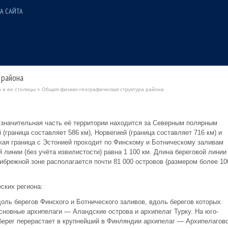
А САЙТА
 района
 и ее столицы
» Общая физико-географическая структура района
значительная часть её территории находится за Северным полярным
 (граница составляет 586 км), Норвегией (граница составляет 716 км) и
ская граница с Эстонией проходит по Финскому и Ботническому заливам
 линии (без учёта извилистости) равна 1 100 км. Длина береговой линии
прибрежной зоне располагается почти 81 000 островов (размером более 10
ских региона:
оль берегов Финского и Ботнического заливов, вдоль берегов которых
сновные архипелаги — Аландские острова и архипелаг Турку. На юго-
ерег перерастает в крупнейший в Финляндии архипелаг — Архипелагов