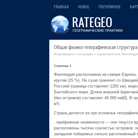
ГЛАВНАЯ
НОВОЕ
ПОПУЛЯРНОЕ
КАРТ
Общая физико-географическая структура
Информация о географии
»
Характеристика Финляндии
Страница 1
Финляндия расположена на севере Европы, 
кругом (25 %). На суше граничит со Швецией
Россией (граница составляет 1265 км), мор
Балтийского моря. Длина внешней береговой
(без островов) составляет 46 000 км[6]. В 
м²).
Страна делится на три основных географиче
· прибрежные низменности — они тянутся вд
расположены тысячи скалистых островов; о
западном побережье сильно расчленённый б