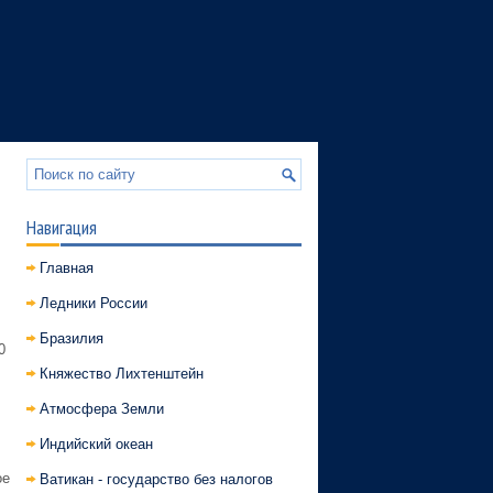
Навигация
Главная
Ледники России
Бразилия
0
Княжество Лихтенштейн
Атмосфера Земли
Индийский океан
ое
Ватикан - государство без налогов