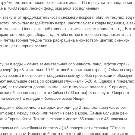
вырубки плотность лесов резко сократилась. Но в результате внедрения
же в 70-80 годах лесной фонд оказался восполненным.
 зависит от продолжительности снежного покрова, обилия текучих вод 
естах, открытых воздействию ветра, расстилаются ковры водяники, а та
ет черника. Осенью же всё оживает яркими красками спелых ягод. В это
аются в лес для сбора ягод, чтобы потом в течение года лакомиться
и летом горная тундра тоже раскрашена множеством цветов: снежно-
сные цветы горной азалии.
суши и воды – самая замечательная особенность ландшафтов страны.
 озер" (приблизительно 10 % от всей территории страны). Обычно озера
островами и островами, соединены между собой протоками и образуют
ют небольшие озера со средними глубинами 5-20 м. Однако в пределах
дии) встречаются довольно большие и глубокие водоемы. К примеру,
е же обширное озеро – это Сайма (1700 кв. км). К северу от Озерного
 на севере Лапландии – большое озеро Инари.
падами, общее число которых доходит до 2 тыс. Большая часть рек
т озера между собой или текут из озер в море. Самые большие реки
ки и Торнионйоки. Так же в стране имеется 36 каналов с 48 шлюзами.
своими обширнейшими болотами (1/3 поверхности страны). "Страна
мы свою страну. Верховые болота с открытой поверхностью, покрытые