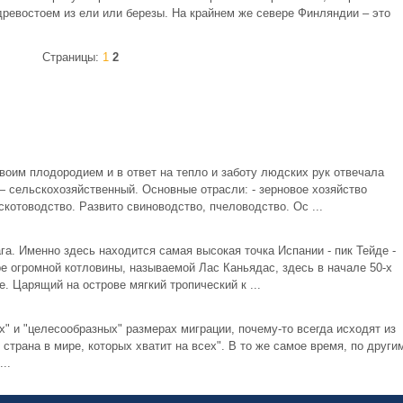
ревостоем из ели или березы. На крайнем же севере Финляндии – это
Страницы:
1
2
оим плодородием и в ответ на тепло и заботу людских рук отвечала
сельскохозяйственный. Основные отрасли: - зерновое хозяйство
котоводство. Развито свиноводство, пчеловодство. Ос ...
а. Именно здесь находится самая высокая точка Испании - пик Тейде -
е огромной котловины, называемой Лас Каньядас, здесь в начале 50-х
. Царящий на острове мягкий тропический к ...
ых" и "целесообразных" размерах миграции, почему-то всегда исходят из
 страна в мире, которых хватит на всех". В то же самое время, по други
..