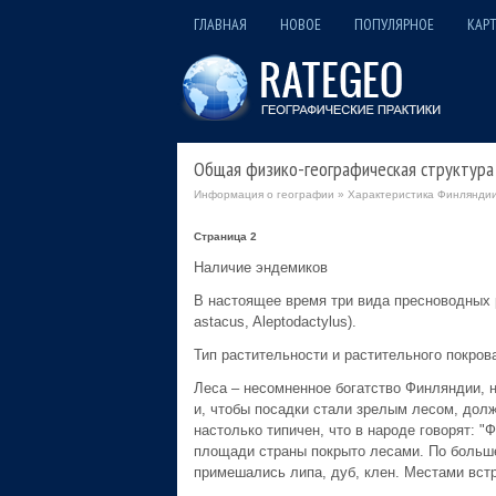
ГЛАВНАЯ
НОВОЕ
ПОПУЛЯРНОЕ
КАРТ
Общая физико-географическая структура
Информация о географии
»
Характеристика Финляндии
Страница 2
Наличие эндемиков
В настоящее время три вида пресноводных 
astacus, Aleptodactylus).
Тип растительности и растительного покров
Леса – несомненное богатство Финляндии, н
и, чтобы посадки стали зрелым лесом, долж
настолько типичен, что в народе говорят: 
площади страны покрыто лесами. По большей
примешались липа, дуб, клен. Местами встр