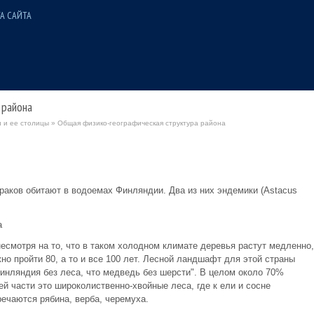
А САЙТА
 района
 и ее столицы
» Общая физико-географическая структура района
раков обитают в водоемах Финляндии. Два из них эндемики (Astacus
а
есмотря на то, что в таком холодном климате деревья растут медленно,
но пройти 80, а то и все 100 лет. Лесной ландшафт для этой страны
"Финляндия без леса, что медведь без шерсти". В целом около 70%
 части это широколиственно-хвойные леса, где к ели и сосне
ечаются рябина, верба, черемуха.