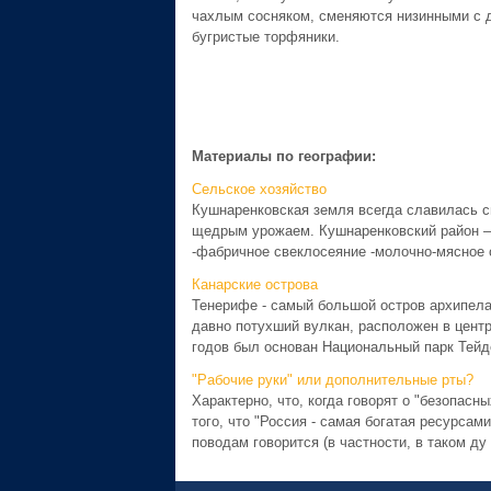
чахлым сосняком, сменяются низинными с д
бугристые торфяники.
Материалы по географии:
Сельское хозяйство
Кушнаренковская земля всегда славилась св
щедрым урожаем. Кушнаренковский район — 
-фабричное свеклосеяние -молочно-мясное с
Канарские острова
Тенерифе - самый большой остров архипелаг
давно потухший вулкан, расположен в центр
годов был основан Национальный парк Тейде
"Рабочие руки" или дополнительные рты?
Характерно, что, когда говорят о "безопасн
того, что "Россия - самая богатая ресурсами
поводам говорится (в частности, в таком ду .