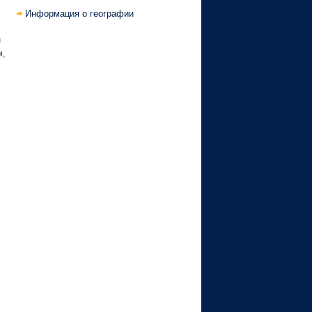
Информация о географии
и
м,