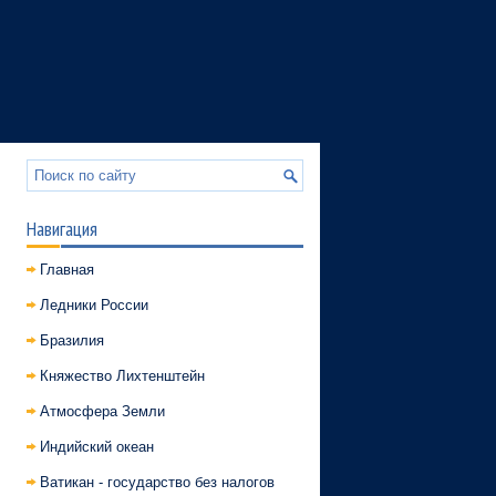
Навигация
Главная
Ледники России
Бразилия
Княжество Лихтенштейн
Атмосфера Земли
Индийский океан
Ватикан - государство без налогов