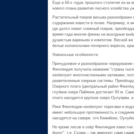
Еще в 60-х годах прошлого столетия из-за 
нового плана развития лесного хозяйства у
Растительный покров весьма разнообразен и
содержания извести в почве. Например, в м
где долго лежит снежный покров, преоблада
время года многие финны на выходные выбир
душистым вареньем и компотом. Весной же 
белые колокольчики полярного вереска, кра
Уникальные особенности
Причудливое и разнообразное чередование 
Финляндия получила название "страна тысяч
изобилуют многочисленными заливами, полу
разветвленные озерные системы. Преоблада
Озерного плато (центральный район Финлян
глубина озера Пайянне достигает 93 м. Само
плато находится крупное озеро Оулуярви, а
Реки Финляндии изобилуют порогами и водо
имеет небольшую протяженность и соединяю
находятся на севере: это Кемийоки, Оулуйо
Но кроме лесов и озёр Финляндия известна 
болот", т.е. Суоми – так именуют сами саа