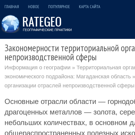
ГЛАВНАЯ
НОВОЕ
ПОПУЛЯРНОЕ
КАРТА САЙТА
Закономерности территориальной орг
непроизводственной сферы
Информация о географии
»
Территориальная орга
экономического подрайона: Магаданская область
»
организации отраслей непроизводственной сферы
Основные отрасли области — горнод
драгоценных металлов — золота, сереб
небольших количествах, в основном д
общераспространенных полезных иско