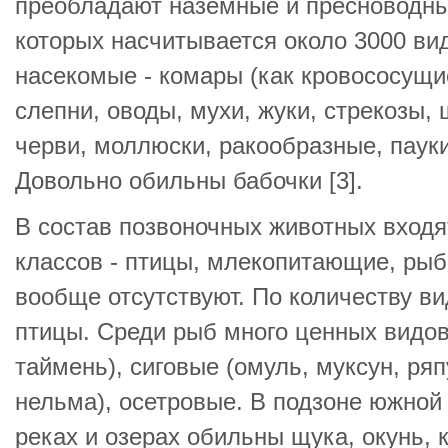
преобладают наземные и пресноводны
которых насчитывается около 3000 ви
насекомые - комары (как кровососущие
слепни, оводы, мухи, жуки, стрекозы,
черви, моллюски, ракообразные, пауки
Довольно обильны бабочки [3].
В состав позвоночных животных входя
классов - птицы, млекопитающие, ры
вообще отсутствуют. По количеству в
птицы. Среди рыб много ценных видов 
таймень), сиговые (омуль, муксун, ряп
нельма), осетровые. В подзоне южной 
реках и озерах обильны щука, окунь, к