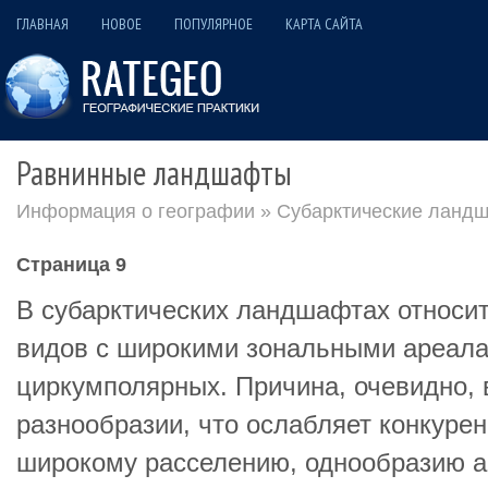
ГЛАВНАЯ
НОВОЕ
ПОПУЛЯРНОЕ
КАРТА САЙТА
Равнинные ландшафты
Информация о географии
»
Субарктические ланд
Страница 9
В субарктических ландшафтах относи
видов с широкими зональными ареала
циркумполярных. Причина, очевидно,
разнообразии, что ослабляет конкуре
широкому расселению, однообразию а