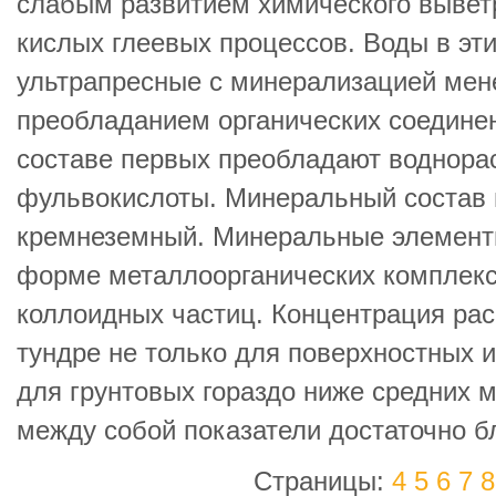
слабым развитием химического вывет
кислых глеевых процессов. Воды в э
ультрапресные с минерализацией менее
преобладанием органических соедине
составе первых преобладают воднор
фульвокислоты. Минеральный состав 
кремнеземный. Минеральные элементы
форме металлоорганических комплекс
коллоидных частиц. Концентрация ра
тундре не только для поверхностных 
для грунтовых гораздо ниже средних 
между собой показатели достаточно бл
Страницы:
4
5
6
7
8