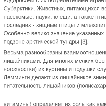
водорослей с их потребителями играе
Субарктики. Животных, питающихся в
насекомые, пауки, клещи, а также птиц
последних - хищные птицы и млекопит
Особенно велико значение указанных
подзоне арктической тундры [3].
Весьма разнообразны взаимоотношен
лишайниками. Для многих мелких бес
ногохвостки) их куртины и подушки сл
Лемминги делают из лишайников зимн
питательность лишайников (полисаха
витамины) определяет их роль как ва