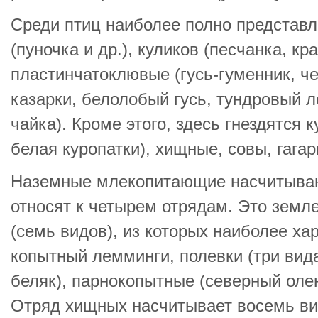
Среди птиц наиболее полно представ
(пуночка и др.), куликов (песчанка, кр
пластинчатоклювые (гусь-гуменник, ч
казарки, белолобый гусь, тундровый л
чайка). Кроме этого, здесь гнездятся 
белая куропатки), хищные, совы, гагар
Наземные млекопитающие насчитываю
относят к четырем отрядам. Это земле
(семь видов), из которых наиболее ха
копытный лемминги, полевки (три вида
беляк), парнокопытные (северный олен
Отряд хищных насчитывает восемь вид