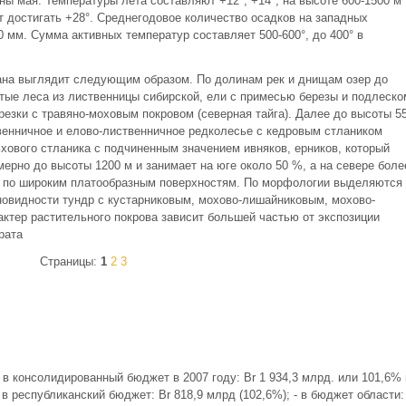
ны мая. Температуры лета составляют +12°, +14°, на высоте 600-1500 м
 достигать +28°. Среднегодовое количество осадков на западных
0 мм. Сумма активных температур составляет 500-600°, до 400° в
ана выглядит следующим образом. По долинам рек и днищам озер до
тые леса из лиственницы сибирской, ели с примесью березы и подлеско
ерезки с травяно-моховым покровом (северная тайга). Далее до высоты 5
твенничное и елово-лиственничное редколесье с кедровым стлаником
хового стланика с подчиненным значением ивняков, ерников, который
мерно до высоты 1200 м и занимает на юге около 50 %, а на севере боле
ь по широким платообразным поверхностям. По морфологии выделяются
новидности тундр с кустарниковым, мохово-лишайниковым, мохово-
ктер растительного покрова зависит большей частью от экспозиции
рата
Страницы:
1
2
3
в консолидированный бюджет в 2007 году: Br 1 934,3 млрд. или 101,6% 
 в республиканский бюджет: Br 818,9 млрд (102,6%); - в бюджет области: