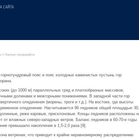
А САЙТА
ы
» Горные ландшафты
горнотундровый пояс и пояс холодных каменистых пустынь гор
орана.
оких (до 1000 м) параллельных гряд и платообразных массивов,
чными долинами и межгорными понижениями. В западной части гор
ртичного оледенения (морены, троги и т.д.). На востоке, где высоты
временное оледенение. Насчитывается 96 ледников общей площадью 30
долинные, реже каровые, присклоновые. Концы ледников расположены н
т от влажных северо-западных ветров. Баланс ледников в 60-70-е годы
ие превышало накопление в 1,5-2,0 раза [9].
 она ветреная, что приводит к крайне неравномерному распределению