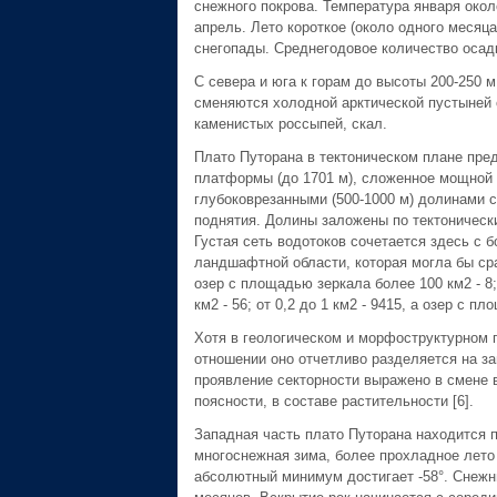
снежного покрова. Температура января окол
апрель. Лето короткое (около одного месяц
снегопады. Среднегодовое количество осад
С севера и юга к горам до высоты 200-250 
сменяются холодной арктической пустыней
каменистых россыпей, скал.
Плато Путорана в тектоническом плане пре
платформы (до 1701 м), сложенное мощной 
глубоковрезанными (500-1000 м) долинами 
поднятия. Долины заложены по тектоническ
Густая сеть водотоков сочетается здесь с 
ландшафтной области, которая могла бы сра
озер с площадью зеркала более 100 км2 - 8; о
км2 - 56; от 0,2 до 1 км2 - 9415, а озер с п
Хотя в геологическом и морфоструктурном 
отношении оно отчетливо разделяется на за
проявление секторности выражено в смене 
поясности, в составе растительности [6].
Западная часть плато Путорана находится 
многоснежная зима, более прохладное лето 
абсолютный минимум достигает -58°. Снежн