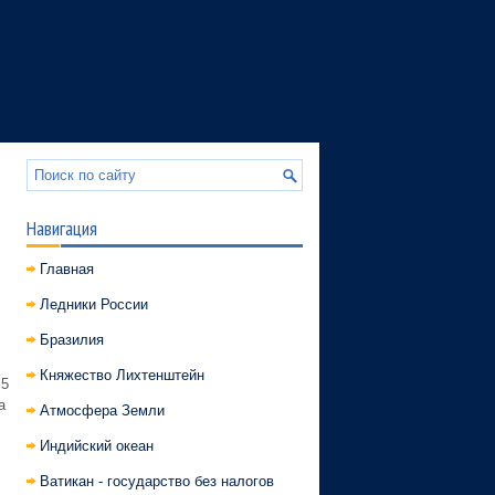
Навигация
Главная
Ледники России
Бразилия
Княжество Лихтенштейн
,5
а
Атмосфера Земли
Индийский океан
Ватикан - государство без налогов