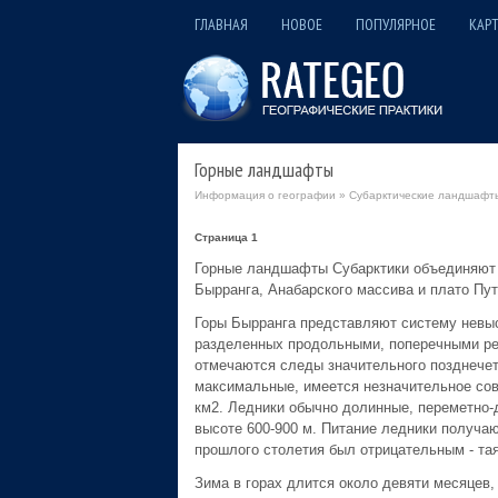
ГЛАВНАЯ
НОВОЕ
ПОПУЛЯРНОЕ
КАРТ
Горные ландшафты
Информация о географии
»
Субарктические ландшафт
Страница 1
Горные ландшафты Субарктики объединяют 
Бырранга, Анабарского массива и плато Пут
Горы Бырранга представляют систему невыс
разделенных продольными, поперечными ре
отмечаются следы значительного позднечетве
максимальные, имеется незначительное со
км2. Ледники обычно долинные, переметно-
высоте 600-900 м. Питание ледники получаю
прошлого столетия был отрицательным - таян
Зима в горах длится около девяти месяцев,