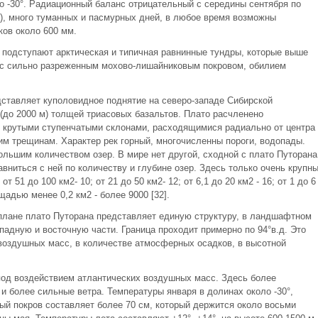
о -30°. Радиационный баланс отрицательный с середины сентября по
а), много туманных и пасмурных дней, в любое время возможны
ков около 600 мм.
м подступают арктическая и типичная равнинные тундры, которые выше
 с сильно разреженным мохово-лишайниковым покровом, обилием
дставляет куполовидное поднятие на северо-западе Сибирской
(до 2000 м) толщей триасовых базальтов. Плато расчленено
с крутыми ступенчатыми склонами, расходящимися радиально от центра
им трещинам. Характер рек горный, многочисленны пороги, водопады.
большим количеством озер. В мире нет другой, сходной с плато Путорана
вниться с ней по количеству и глубине озер. Здесь только очень крупн
т 51 до 100 км2- 10; от 21 до 50 км2- 12; от 6,1 до 20 км2 - 16; от 1 до 6
лощадью менее 0,2 км2 - более 9000 [32].
плане плато Путорана представляет единую структуру, в ландшафтном
падную и восточную части. Граница проходит примерно по 94°в.д. Это
воздушных масс, в количестве атмосферных осадков, в высотной
под воздействием атлантических воздушных масс. Здесь более
и более сильные ветра. Температуры января в долинах около -30°,
ый покров составляет более 70 см, который держится около восьми