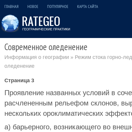
ГЛАВНАЯ
НОВОЕ
ПОПУЛЯРНОЕ
КАРТА САЙТА
Современное оледенение
Информация о географии
»
Режим стока горно-ле
оледенение
Страница 3
Проявление названных условий в сочет
расчлененным рельефом склонов, выр
нескольких ороклиматических эффект
а) барьерного, возникающего во внеш