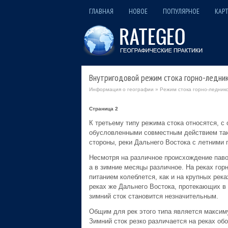
ГЛАВНАЯ
НОВОЕ
ПОПУЛЯРНОЕ
КАРТ
Внутригодовой режим стока горно-ледни
Информация о географии
»
Режим стока горно-леднико
Страница 2
К третьему типу режима стока относятся, с
обусловленными совместным действием таю
стороны, реки Дальнего Востока с летними
Несмотря на различное происхождение павод
а в зимние месяцы различное. На реках гор
питанием колеблется, как и на крупных река
реках же Дальнего Востока, протекающих в
зимний сток становится незначительным.
Общим для рек этого типа является максиму
Зимний сток резко различается на реках обои