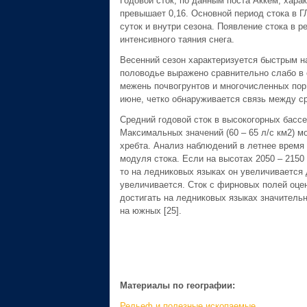
Годовой сток, по данным поста Аккем, хар
превышает 0,16. Основной период стока в Г
суток и внутри сезона. Появление стока в 
интенсивного таяния снега.
Весенний сезон характеризуется быстрым н
половодье выражено сравнительно слабо в 
межень почвогрунтов и многочисленных пор 
июне, четко обнаруживается связь между с
Средний годовой сток в высокогорных басс
Максимальных значений (60 – 65 л/с км2) м
хребта. Анализ наблюдений в летнее время
модуля стока. Если на высотах 2050 – 2150 
то на ледниковых языках он увеличивается 
увеличивается. Сток с фирновых полей оцен
достигать на ледниковых языках значительны
на южных [25].
Материалы по географии:
Рельеф и полезные ископаемые