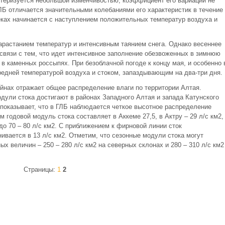
актеризуется небольшой изменчивостью, коэффициент его вариации не
ЛБ отличается значительными колебаниями его характеристик в течение
реках начинается с наступлением положительных температур воздуха и
арастанием температур и интенсивным таянием снега. Однако весеннее
связи с тем, что идет интенсивное заполнение обезвоженных в зимнюю
в каменных россыпях. При безоблачной погоде к концу мая, и особенно 
редней температурой воздуха и стоком, запаздывающим на два-три дня.
ейнах отражает общее распределение влаги по территории Алтая.
одули стока достигают в районах Западного Алтая и запада Катунского
 показывает, что в ГЛБ наблюдается четкое высотное распределение
м годовой модуль стока составляет в Аккеме 27,5, в Актру – 29 л/с км2,
до 70 – 80 л/с км2. С приближением к фирновой линии сток
ивается в 13 л/с км2. Отметим, что сезонные модули стока могут
х величин – 250 – 280 л/с км2 на северных склонах и 280 – 310 л/с км2
Страницы:
1
2