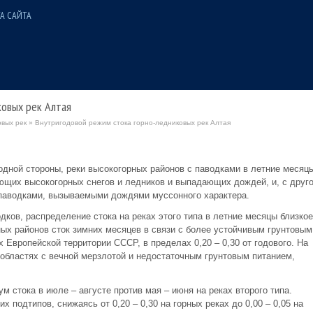
А САЙТА
ковых рек Алтая
вых рек
» Внутригодовой режим стока горно-ледниковых рек Алтая
 одной стороны, реки высокогорных районов с паводками в летние месяцы
щих высокогорных снегов и ледников и выпадающих дождей, и, с друг
 паводками, вызываемыми дождями муссонного характера.
ков, распределение стока на реках этого типа в летние месяцы близкое
ных районов сток зимних месяцев в связи с более устойчивым грунтовым
х Европейской территории СССР, в пределах 0,20 – 0,30 от годового. На
 областях с вечной мерзлотой и недостаточным грунтовым питанием,
м стока в июле – августе против мая – июня на реках второго типа.
х подтипов, снижаясь от 0,20 – 0,30 на горных реках до 0,00 – 0,05 на