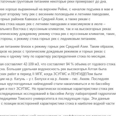
остаточным грунтовым питанием некоторые реки промерзают до дна.
олее хорошо выраженный на верхнем Рейне, с началом подъема в мае и
вует второму типу рек с весенним половодьем и летними паводками,
орных районов Кавказа и Средней Азии, а также рекам с
ма стока наших рек с летними паводками и максимумом в июле –
альнего Востока с муссонным климатом, так и на высокогорных реках
тропическому дождевому режиму стока рек с муссонным климатом, таких,
й стороны, к режиму стока горных рек с ледниковым питанием.
ым питанием близок к режиму горных рек Средней Азии. Таким образом,
дков на реках с тропическим дождевым режимом и горных реках с
ены к одному типу по характеру распределения стока по месяцам.
ая составляет 42·109 м3, что составляет 94 % объема от годового стока
бирска. Большая удельная водоносность рек высокогорья Алтая была
ских работ в период II МПГ, когда ЗСУГМС и ЛЕНГИДЕПом были
и на р. Катунь – у г. Белухи и на р. Аккем – гмс. Аккем. Последняя
рных круглогодичных наблюдений стали накапливаться и по бассейну
нция и пост ЗСУГМС. Но практически основные характеристики стока рек
кспедиционных исследований в бассейне Актру лабораторией гидрологии
кспедициями Томского университета в последующие годы. Эти данные
 позиции всесторонней характеристики стока в наиболее водной части