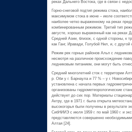
реках Дальнего Востока, где в связи с нед
Горно-снеговой подтип режима стока, наиб
максимумом стока в июне – июле соответст
наиболее четко выраженному на реках предг
комбинированным режимом. Третий тип режи
августе, хорошо выраженный как на реках Д
Средней Азии, близок, с одной стороны, к 
как Ганг, Иравади, Голубой Нил, и, с друго
Режим рек горных районов Альп с ледников
несмотря на различное происхождение паво
ледниковым питанием, они могут быть отнес
Средний многолетний сток с территории Алт
р. Оби у г. Барнаула и 77 % – у г. Новоси
установлена с начала первых гидрометриче
организованы гидрометеорологические станци
действует до сих пор. Материалы стациона
Актру, где в 1971 г. была открыта метеоста
высокогорья были получены в результате э
СибНИИЭ с июля 1959 г. по май 1960 г. и э
представляются совершенно необходимыми с
Алтая [24].