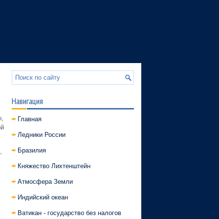
Навигация
,
Главная
ой
Ледники России
Бразилия
,
Княжество Лихтенштейн
Атмосфера Земли
Индийский океан
Ватикан - государство без налогов