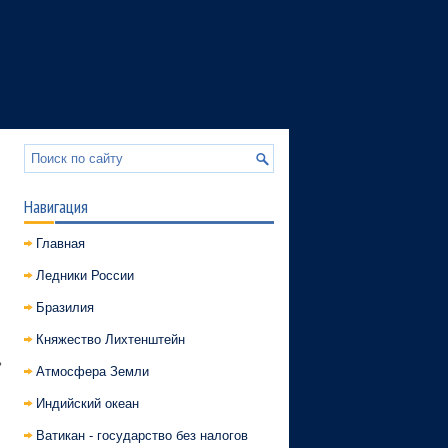
Навигация
Главная
Ледники России
Бразилия
Княжество Лихтенштейн
ь
Атмосфера Земли
Индийский океан
Ватикан - государство без налогов