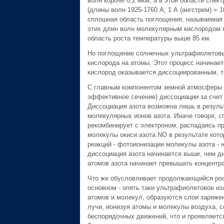
волн короче 0,2 мкм, а в этой области сп
(длины волн 1925-1760 А; 1 А (ангстрем) =
сплошная область поглощения, называемая 
этих длин волн молекулярным кислородом п
область роста температуры выше 85 км.
Но поглощение солнечных ультрафиолетовых
кислорода на атомы. Этот процесс начинает
кислород оказывается диссоциированным, т.
С главным компонентом земной атмосферы - 
эффективное сечение) диссоциации за счет
Диссоциация азота возможна лишь в резуль
молекулярных ионов азота. Иначе говоря, с
рекомбинирует с электроном, распадаясь пр
молекулы окиси азота NO в результате кото
реакций - фотоионизации молекулы азота -
диссоциация азота начинается выше, чем ди
атомов азота начинает превышать концентра
Что же обусловливает продолжающийся рост
основном - опять таки ультрафиолетовое и
атомов и молекул, образуются слои заряже
лучи, ионизуя атомы и молекулы воздуха, 
беспорядочных движений, что и проявляется