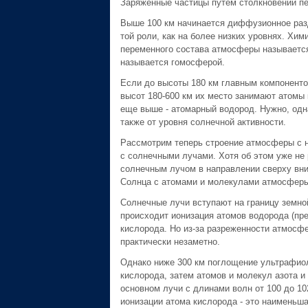
Заряженные частицы путем столкновений п
Выше 100 км начинается диффузионное разд
той роли, как на более низких уровнях. Хи
переменного состава атмосферы называется 
называется гомосферой.
Если до высоты 180 км главным компоненто
высот 180-600 км их место занимают атомы
еще выше - атомарный водород. Нужно, одна
также от уровня солнечной активности.
Рассмотрим теперь строение атмосферы с не
с солнечными лучами. Хотя об этом уже не 
солнечным лучом в направлении сверху вниз
Солнца с атомами и молекулами атмосферы
Солнечные лучи вступают на границу земно
происходит ионизация атомов водорода (пре
кислорода. Но из-за разреженности атмосф
практически незаметно.
Однако ниже 300 км поглощение ультрафиол
кислорода, затем атомов и молекул азота и
основном лучи с длинами волн от 100 до 10
ионизации атома кислорода - это наименьша