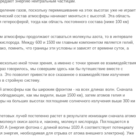
ередают энергию нейтральным частицам.
еление газов, поскольку перемешивание на этих высотах уже не играет
мический состав атмосферы начинает меняться с высотой. Эта область
гетеросферой, тогда как область постоянного состава (ниже 100 км)
м атмосферы продолжают оставаться молекулы азота, то в интервале
 кислорода. Между 600 и 1500 км главным компонентом является гелий,
ко, помнить, что границы эти условны и зависят от времени суток, а
сколько иной точки зрения, а именно с точки зрения ее взаимодействия
раз говорилось, мы совершим здесь как бы путешествие вместе с
. Это позволит привести все сказанное о взаимодействии излучения
 в стройную систему.
й атмосферы как бы широким фронтом - на всех длинах волн. Сначала
обладающих, как мы видели, выше 1500 км), затем атомов гелия и
еры на больших высотах поглощение солнечного излучения выше 300 км
етовых лучей постепенно растет в результате ионизации сначала атомо
 молекул окиси азота и, наконец, молекул кислорода. Поглощаются в
20 А (энергия фотона с длиной волны 1020 А соответствует потенциалу
я энергия, необходимая для отрыва от атома внешнего электрона). Уже