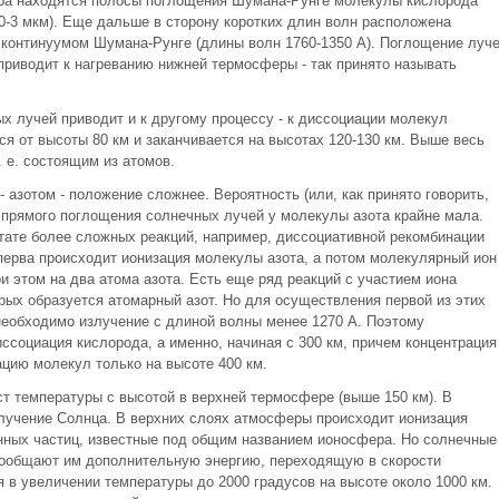
ектра находятся полосы поглощения Шумана-Рунге молекулы кислорода
 10-3 мкм). Еще дальше в сторону коротких длин волн расположена
континуумом Шумана-Рунге (длины волн 1760-1350 А). Поглощение луч
риводит к нагреванию нижней термосферы - так принято называть
 лучей приводит и к другому процессу - к диссоциации молекул
ся от высоты 80 км и заканчивается на высотах 120-130 км. Выше весь
 е. состоящим из атомов.
азотом - положение сложнее. Вероятность (или, как принято говорить,
 прямого поглощения солнечных лучей у молекулы азота крайне мала.
тате более сложных реакций, например, диссоциативной рекомбинации
перва происходит ионизация молекулы азота, а потом молекулярный ион
и этом на два атома азота. Есть еще ряд реакций с участием иона
рых образуется атомарный азот. Но для осуществления первой из этих
 необходимо излучение с длиной волны менее 1270 А. Поэтому
ссоциация кислорода, а именно, начиная с 300 км, причем концентрация
цию молекул только на высоте 400 км.
 температуры с высотой в верхней термосфере (выше 150 км). В
злучение Солнца. В верхних слоях атмосферы происходит ионизация
нных частиц, известные под общим названием ионосфера. Но солнечные
сообщают им дополнительную энергию, переходящую в скорости
 в увеличении температуры до 2000 градусов на высоте около 1000 км.