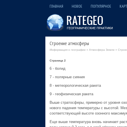
ГЛАВНАЯ
НОВОЕ
ПОПУЛЯРНОЕ
КАРТ
Строение атмосферы
Информация о географии
»
Атмосфера Земли
» Строе
Страница 2
6 - болид
7 - полярные сияния
8 - метеорологическая ракета
9 - геофизическая ракета
Выше стратосферы, примерно от уровня озон
нового падения температуры с высотой. Ме
соответствующей высоте озонного максиму
Еще выше температура вновь начинает рас