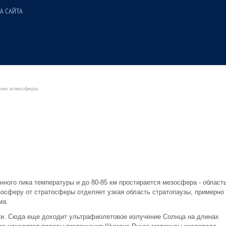
А САЙТА
ние атмосферы
ного пика температуры и до 80-85 км простирается мезосфера - област
зосферу от стратосферы отделяет узкая область стратопаузы, примерно
ма.
ти. Сюда еще доходит ультрафиолетовое излучение Солнца на длинах