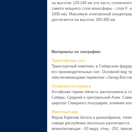
на высотах 120-140 км эта часть солнечног
самого мощного слоя ионосферы - слоя F, ко
1000 км). Максимум электронной концентрац
достигается на высотах 250-300 км.
Материалы по географии:
Транспортная сеть
Транспортный комплекс в Сибирском федера
его производительных сил. Основной вид т
обеспечивающими перевозки «Запад-Восток»
Особенности климата
Алтайская горная область расположена в гл
Сибири, Средней и Центральной Азии. Совм
широтах Северного полушария, влияния конт
Животный мир
Фауна Карелии богата и разнообразна, типич
севере республики несколько различаются. 
млекопитающих - 63 вида, птиц - 252, пресмы