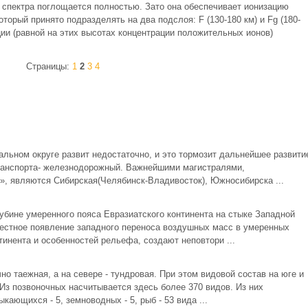
о спектра поглощается полностью. Зато она обеспечивает ионизацию
торый принято подразделять на два подслоя: F (130-180 км) и Fg (180-
ии (равной на этих высотах концентрации положительных ионов)
Страницы:
1
2
3
4
льном округе развит недостаточно, и это тормозит дальнейшее развити
ранспорта- железнодорожный. Важнейшими магистралями,
, являются Сибирская(Челябинск-Владивосток), Южносибирска ...
убине умеренного пояса Евразиатского континента на стыке Западной
естное появление западного переноса воздушных масс в умеренных
инента и особенностей рельефа, создают неповтори ...
но таежная, а на севере - тундровая. При этом видовой состав на юге и
Из позвоночных насчитывается здесь более 370 видов. Из них
кающихся - 5, земноводных - 5, рыб - 53 вида ...