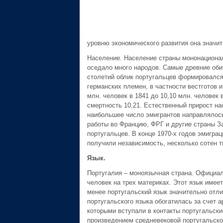
уровню экономического развития она значит
Население. Население страны мононационал
оседало много народов. Самые древние оби
столетий облик португальцев формировался 
германских племен, в частности вестготов 
млн. человек в 1841 до 10,10 млн. человек 
смертность 10,21. Естественный прирост на
наибольшее число эмигрантов направлялось
работы во Францию, ФРГ и другие страны За
португальцев. В конце 1970-х годов эмиграц
получили независимость, несколько сотен т
Язык.
Португалия – моноязычная страна. Официаль
человек на трех материках. Этот язык имеет
менее португальский язык значительно отли
португальского языка обогатилась за счет а
которыми вступали в контакты португальск
произведением средневековой португальско