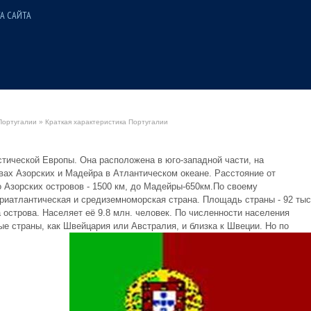
А САЙТА
Португалии
» Краткая характеристика Португалии
стической Европы. Она расположена в юго-западной части, на
вах Азорских и Мадейра в Атлантическом океане. Расстояние от
о Азорских островов - 1500 км, до Мадейры-650км.По своему
риатлантическая и средиземноморская страна. Площадь страны - 92 тыс
 на острова. Населяет её 9.8 млн. человек. По численности населения
е страны, как Швейцария или Австралия, и близка к Швеции. Но по