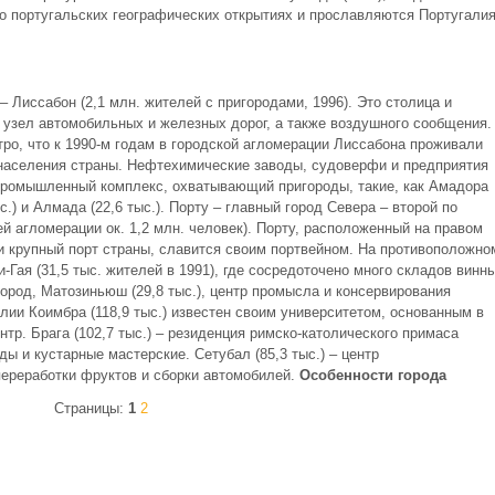
о португальских географических открытиях и прославляются Португали
 Лиссабон (2,1 млн. жителей с пригородами, 1996). Это столица и
 узел автомобильных и железных дорог, а также воздушного сообщения.
ро, что к 1990-м годам в городской агломерации Лиссабона проживали
ть населения страны. Нефтехимические заводы, судоверфи и предприятия
промышленный комплекс, охватывающий пригороды, такие, как Амадора
ыс.) и Алмада (22,6 тыс.). Порту – главный город Севера – второй по
сей агломерации ок. 1,2 млн. человек). Порту, расположенный на правом
и крупный порт страны, славится своим портвейном. На противоположно
-Гая (31,5 тыс. жителей в 1991), где сосредоточено много складов винн
город, Матозиньюш (29,8 тыс.), центр промысла и консервирования
лии Коимбра (118,9 тыс.) известен своим университетом, основанным в
нтр. Брага (102,7 тыс.) – резиденция римско-католического примаса
ы и кустарные мастерские. Сетубал (85,3 тыс.) – центр
реработки фруктов и сборки автомобилей.
Особенности города
Страницы:
1
2