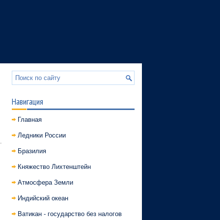
Навигация
Главная
Ледники России
.
Бразилия
Княжество Лихтенштейн
Атмосфера Земли
Индийский океан
Ватикан - государство без налогов