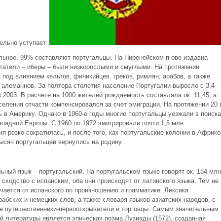
ельно уступает.
ьное, 99% составляют португальцы. На Пиренейском п-ове издавна
татели – иберы – были низкорослыми и смуглыми. На протяжении
под влиянием кельтов, финикийцев, греков, римлян, арабов, а также
и алеманнов. За полтора столетия население Португалии выросло с 3,4
в 2003. В расчете на 1000 жителей рождаемость составляла ок. 11,45, а
селения отчасти компенсировался за счет эмиграции. На протяжении 20 
 в Америку. Однако в 1960-е годы многие португальцы уезжали в поиска
падной Европы. С 1960 по 1972 эмигрировали почти 1,5 млн.
ия резко сократилась, и после того, как португальские колонии в Африке
ысяч португальцев вернулись на родину.
ный язык – португальский. На португальском языке говорят ок. 184 млн
 сходство с испанским, оба они происходят от латинского языка. Тем не
чается от испанского по произношению и грамматике. Лексика
рабских и немецких слов, а также словаря языков азиатских народов, с
ие путешественники-первооткрыватели и торговцы. Самым значительным
й литературы является эпическая поэма Лузиады (1572), созданная