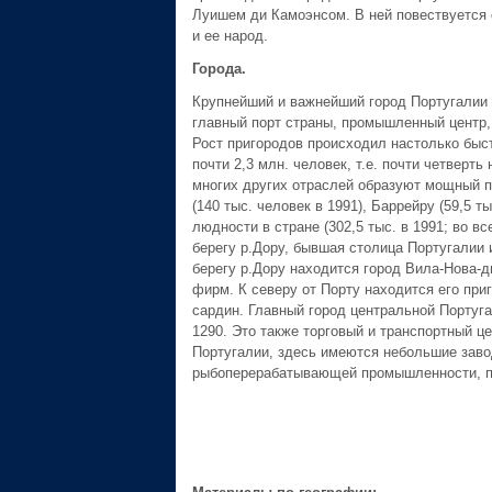
Луишем ди Камоэнсом. В ней повествуется 
и ее народ.
Города.
Крупнейший и важнейший город Португалии –
главный порт страны, промышленный центр,
Рост пригородов происходил настолько быст
почти 2,3 млн. человек, т.е. почти четвер
многих других отраслей образуют мощный 
(140 тыс. человек в 1991), Баррейру (59,5 т
людности в стране (302,5 тыс. в 1991; во в
берегу р.Дору, бывшая столица Португалии 
берегу р.Дору находится город Вила-Нова-ди
фирм. К северу от Порту находится его при
сардин. Главный город центральной Португа
1290. Это также торговый и транспортный це
Португалии, здесь имеются небольшие завод
рыбоперерабатывающей промышленности, пе