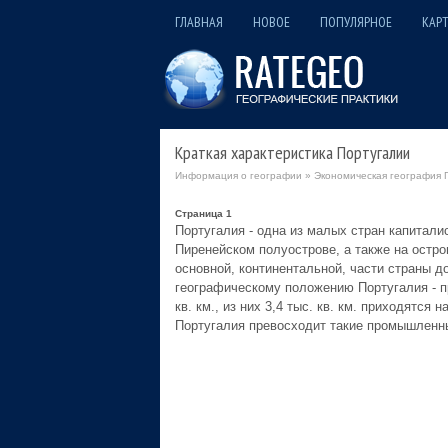
ГЛАВНАЯ
НОВОЕ
ПОПУЛЯРНОЕ
КАРТ
Краткая характеристика Португалии
Информация о географии
»
Экономическая география 
Страница 1
Португалия - одна из малых стран капитали
Пиренейском полуострове, а также на остро
основной, континентальной, части страны д
географическому положению Португалия - п
кв. км., из них 3,4 тыс. кв. км. приходятся
Португалия превосходит такие промышленны