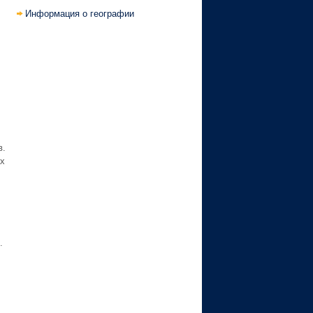
Информация о географии
в.
х
.