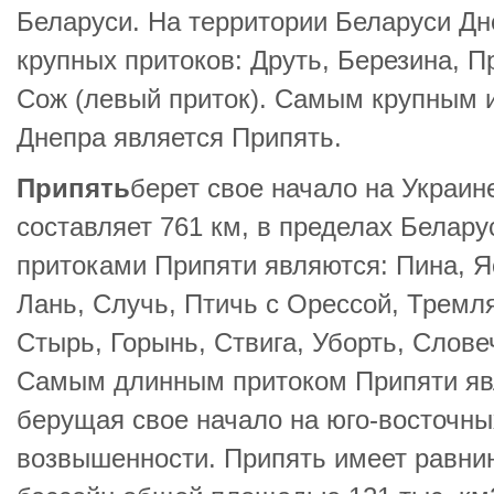
Беларуси. На территории Беларуси Дн
крупных притоков: Друть, Березина, П
Сож (левый приток). Самым крупным 
Днепра является Припять.
Припять
берет свое начало на Украи
составляет 761 км, в пределах Белар
притоками Припяти являются: Пина, Я
Лань, Случь, Птичь с Орессой, Тремля
Стырь, Горынь, Ствига, Уборть, Слове
Самым длинным притоком Припяти явл
берущая свое начало на юго-восточны
возвышенности. Припять имеет равни