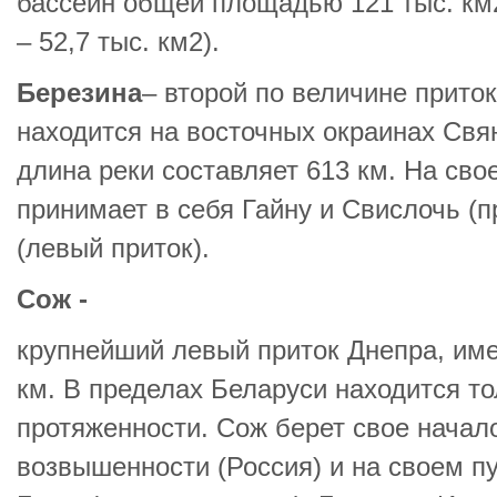
бассейн общей площадью 121 тыс. км2
– 52,7 тыс. км2).
Березина
– второй по величине прито
находится на восточных окраинах Свя
длина реки составляет 613 км. На сво
принимает в себя Гайну и Свислочь (п
(левый приток).
Сож -
крупнейший левый приток Днепра, и
км. В пределах Беларуси находится то
протяженности. Сож берет свое начал
возвышенности (Россия) и на своем п