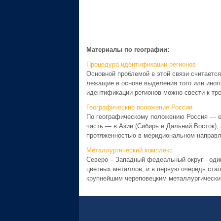
Материалы по географии:
Процедура идентификации регионов
Основной проблемой в этой связи считается
лежащие в основе выделения того или иного
идентификации регионов можно свести к тре
Географические положение России
По географическому положению Россия — евр
часть — в Азии (Сибирь и Дальний Восток), 
протяженностью в меридиональном направлен
Металлургический комплекс
Северо – Западный федеальный округ - один
цветных металлов, и в первую очередь ста
крупнейшим череповецким металлургическим