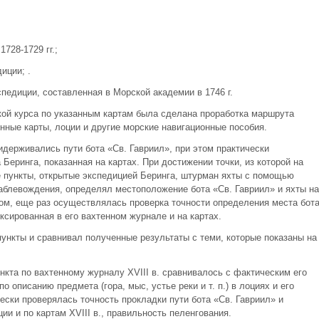
728-1729 гг.;
иции; .
спедиции, составленная в Морской академии в 1746 г.
кой курса по указанным картам была сделана проработка маршрута
нные карты, лоции и другие морские навигационные пособия.
держивались пути бота «Св. Гавриил», при этом практически
Беринга, показанная на картах. При достижении точки, из которой на
е пункты, открытые экспедицией Беринга, штурман яхты с помощью
раблевождения, определял местоположение бота «Св. Гавриил» и яхты на
зом, еще раз осуществлялась проверка точности определения места бот
ксированная в его вахтенном журнале и на картах.
ункты и сравнивал полученные результаты с теми, которые показаны на
кта по вахтенному журналу XVIII в. сравнивалось с фактическим его
 описанию предмета (гора, мыс, устье реки и т. п.) в лоциях и его
ски проверялась точность прокладки пути бота «Св. Гавриил» и
ии и по картам XVIII в., правильность пеленгования.