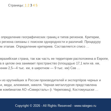
Страницы:
1
2
3
4
5
 определение географических границ и типов регионов. Критерии,
 региона связаны с поиском однородности и различий. Процедуру
м этапам. Определение критериев. Составляется списо ...
азийская страна, так как часть ее территории расположена в Европе,
а в целом она занимает пространство (площадью 17,1 млн кв. км,
ии 2,5—4 тыс. км, в широтном — 9 тыс. км) Сев ...
 из крупнейших в России производителей и экспортёров черных и
ли, меди, алюминия, никеля. Черная металлургия представлена
 комбинатом АО «Северсталь» (г. Череповец), Костомукшски ...
Copyright © 2026 - All Rights Reserved - www.rategeo.ru