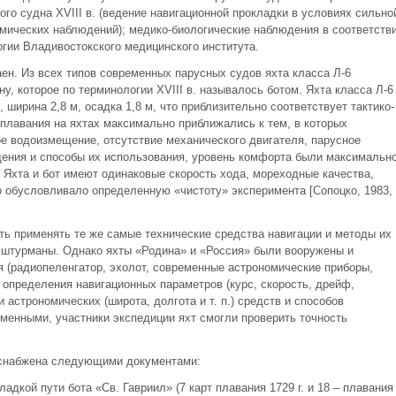
го судна XVIII в. (ведение навигационной прокладки в условиях сильно
омических наблюдений); медико-биологические наблюдения в соответств
ии Владивостокского медицинского института.
ен. Из всех типов современных парусных судов яхта класса Л-6
ну, которое по терминологии XVIII в. называлось ботом. Яхта класса Л-6
, ширина 2,8 м, осадка 1,8 м, что приблизительно соответствует тактико-
 плавания на яхтах максимально приближались к тем, в которых
ое водоизмещение, отсутствие механического двигателя, парусное
ения и способы их использования, уровень комфорта были максимальн
 Яхта и бот имеют одинаковые скорость хода, мореходные качества,
то обусловливало определенную «чистоту» эксперимента [Сопоцко, 1983,
ть применять те же самые технические средства навигации и методы их
о штурманы. Однако яхты «Родина» и «Россия» были вооружены и
(радиопеленгатор, эхолот, современные астрономические приборы,
я определения навигационных параметров (курс, скорость, дрейф,
и астрономических (широта, долгота и т. п.) средств и способов
еменными, участники экспедиции яхт смогли проверить точность
 снабжена следующими документами:
адкой пути бота «Св. Гавриил» (7 карт плавания 1729 г. и 18 – плавания