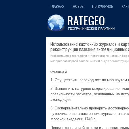
ГЛАВНАЯ
НОВОЕ
ПОПУЛЯРНОЕ
КАРТ
Использование вахтенных журналов и карт
реконструкции плавания экспедиционных с
Информация о географии
»
Источники по истории Перв
материалов первой половины XVIII в. для реконструкци
Страница 3
1. Осуществить переход яхт по маршрутам п
2. Выполнить натурное моделирование плав
правильности расчетов, основанных на ист
экспедиции.
3. Экспериментально проверить достовернос
путесчисления в вахтенном журнале, а такж
Морской академии 1746 г.
Перед экспедицией стояли и дополнительны