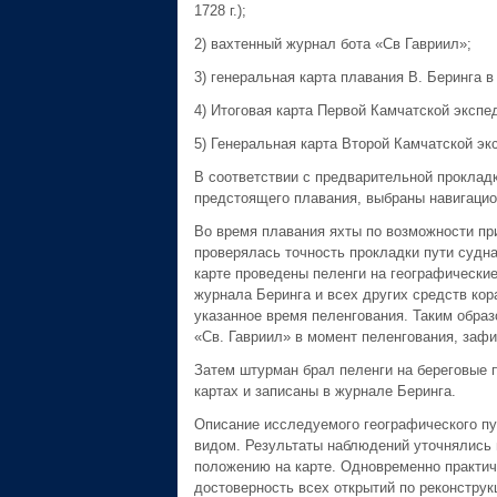
1728 г.);
2) вахтенный журнал бота «Св Гавриил»;
3) генеральная карта плавания В. Беринга в 1
4) Итоговая карта Первой Камчатской экспед
5) Генеральная карта Второй Камчатской эк
В соответствии с предварительной проклад
предстоящего плавания, выбраны навигацио
Во время плавания яхты по возможности при
проверялась точность прокладки пути судна 
карте проведены пеленги на географически
журнала Беринга и всех других средств ко
указанное время пеленгования. Таким обра
«Св. Гавриил» в момент пеленгования, зафи
Затем штурман брал пеленги на береговые п
картах и записаны в журнале Беринга.
Описание исследуемого географического пун
видом. Результаты наблюдений уточнялись по
положению на карте. Одновременно практиче
достоверность всех открытий по реконструкц