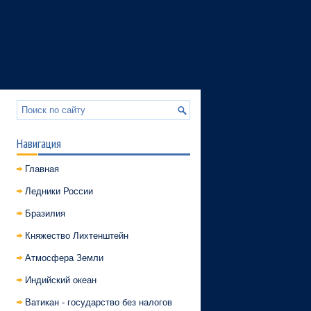
Навигация
Главная
Ледники России
Бразилия
Княжество Лихтенштейн
Атмосфера Земли
Индийский океан
Ватикан - государство без налогов