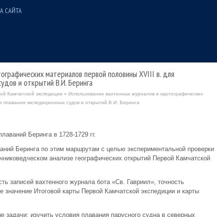
А САЙТА
ографических материалов первой половины XVIII в. для
удов и открытий В.И. Беринга
ой Камчатской экспедиции
» Использование вахтенных журналов и картографических
и плавания экспедиционных судов и открытий В.И. Беринга
лаваний Беринга в 1728-1729 гг.
аний Беринга по этим маршрутам с целью экспериментальной проверки
очниковедческом анализе географических открытий Первой Камчатской
ть записей вахтенного журнала бота «Св. Гавриил», точность
е значение Итоговой карты Первой Камчатской экспедиции и карты
е задачи: изучить условия плавания парусного судна в северных