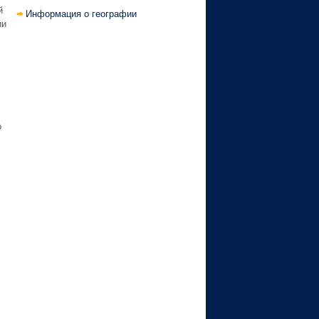
й
Информация о географии
ии
о