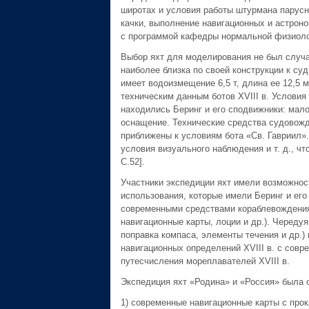
широтах и условия работы штурмана парусно
качки, выполнение навигационных и астрон
с программой кафедры нормальной физиолог
Выбор яхт для моделирования не был случа
наиболее близка по своей конструкции к суд
имеет водоизмещение 6,5 т, длина ее 12,5 м
техническим данным ботов XVIII в. Условия
находились Беринг и его сподвижники: мал
оснащение. Технические средства судовожд
приближены к условиям бота «Св. Гавриил».
условия визуального наблюдения и т. д., ч
С.52].
Участники экспедиции яхт имели возможнос
использования, которые имели Беринг и ег
современными средствами кораблевождения 
навигационные карты, лоции и др.). Череду
поправка компаса, элементы течения и др.) 
навигационных определений XVIII в. с совр
путесчисления мореплавателей XVIII в.
Экспедиция яхт «Родина» и «Россия» была
1) современные навигационные карты с прокл