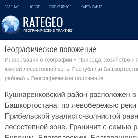
ГЛАВНАЯ
НОВОЕ
ПОПУЛЯРНОЕ
КАРТА САЙТА
Географическое положение
Информация о географии
»
Природа, хозяйство и
южной лесостепной зоны Республики Башкортоста
района)
» Географическое положение
Кушнаренковский район расположен в 
Башкортостана, по левобережью реки 
Прибельской увалисто-волнистой равн
лесостепной зоне. Граничит с семью 
Бирским, Благоварским, Благовещенс