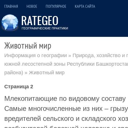
ГЛАВНАЯ
НОВОЕ
ПОПУЛЯРНОЕ
КАРТА САЙТА
Животный мир
Информация о географии
»
Природа, хозяйство и
южной лесостепной зоны Республики Башкортоста
района)
» Животный мир
Страница 2
Млекопитающие по видовому составу 
Самые многочисленные из них – грыз
вредителей сельского и складского хо