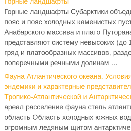
Горные ландшафты
Горные ландшафты Субарктики объед
пояс и пояс холодных каменистых пус
Анабарского массива и плато Путоран
представляют систему невысоких (до 
гряд и платообразных массивов, раз
поперечными речными долинам ...
Фауна Атлантического океана. Услови
эндемики и характерные представител
Тропико-Атлантической и Антарктичес
ареал расселение фауна степь атлант
область Область холодных южных во
огромным ледяным щитом антарктиче