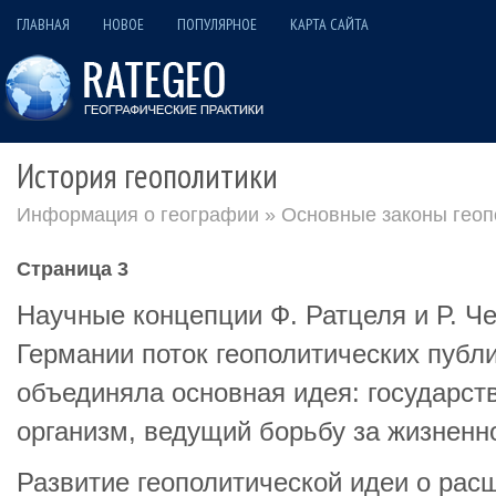
ГЛАВНАЯ
НОВОЕ
ПОПУЛЯРНОЕ
КАРТА САЙТА
История геополитики
Информация о географии
»
Основные законы геоп
Страница 3
Научные концепции Ф. Ратцеля и Р. Ч
Германии поток геополитических публ
объединяла основная идея: государст
организм, ведущий борьбу за жизненн
Развитие геополитической идеи о рас