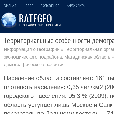
ГЛАВНАЯ
НОВОЕ
ПОПУЛЯРНОЕ
КАРТА САЙТА
Территориальные особенности демогр
Информация о географии
»
Территориальная орга
экономического подрайона: Магаданская область
»
демографического развития
Население области составляет: 161 тыс
плотность населения: 0,35 чел/км2 (2
городского населения: 95,3 % (2009), 
область уступает лишь Москве и Санк
показатель по Дальнему востоку — 74