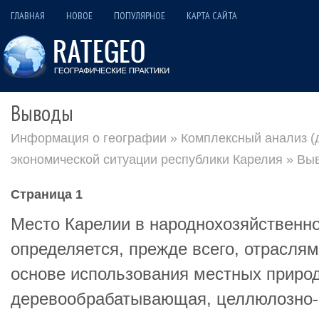
ГЛАВНАЯ
НОВОЕ
ПОПУЛЯРНОЕ
КАРТА САЙТА
Выводы
Информация о географии
»
Комплексный анализ (д
экономической ситуации республики Карелия
» Вы
Страница 1
Место Карелии в народнохозяйственн
определяется, прежде всего, отрасля
основе использования местных природ
деревообрабатывающая, целлюлозно-