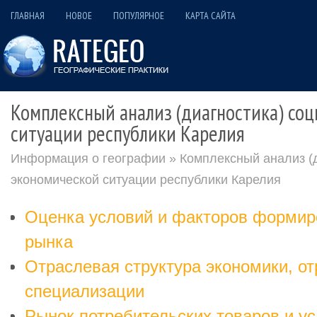
ГЛАВНАЯ
НОВОЕ
ПОПУЛЯРНОЕ
КАРТА САЙТА
Комплексный анализ (диагностика) со
ситуации республики Карелия
Информация о географии
» Комплексный анализ (д
экономической ситуации республики Карелия
Оценка условий и факторов формир
рынка
Отраслевая структура экономики, о
специализации
Рынок потребительских товаров и ус