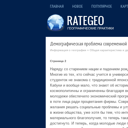
ГЛАВНАЯ
НОВОЕ
ПОПУЛЯРНОЕ
КАРТ
Демографическая проблема современной 
Информация о географии
»
Общая характеристика и д
Страница 2
Наряду со старением нации и падением рож
Многие из тех, кто сейчас учится в универс
студенток не знакома с традиционной японс
Кабуки и вообще мало, что знают об истори
космополитичны и ограниченны благодаря в
молодежи обеспечило экономический прогре
в поте лица ради процветания фирмы. Совр
желания решать социальные проблемы и ул
в жизни общества, уже хотя бы тем, что ин
материального благополучия, то теперь так
достигнуто. И теперь, когда молодые люди