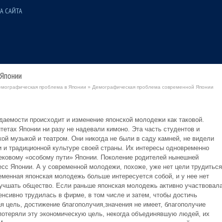
А САЙТА
Японии
емографическая проблема в Японии
» Демографическая проблема современной Японии
даемости происходит и изменение японской молодежи как таковой.
итетах Японии ни разу не надевали кимоно. Эта часть студентов и
кой музыкой и театром. Они никогда не были в саду камней, не видели
и и традиционной культуре своей страны. Их интересы одновременно
ековому «особому пути» Японии. Поколение родителей нынешней
сс Японии. А у современной молодежи, похоже, уже нет цели трудиться
еменная японская молодежь больше интересуется собой, и у нее нет
учшать общество. Если раньше японская молодежь активно участвовал
тенсивно трудилась в фирме, в том числе и затем, чтобы достичь
ая цель, достижение благополучия,значения не имеет, благополучие
 потеряли эту экономическую цель, некогда объединявшую людей, их