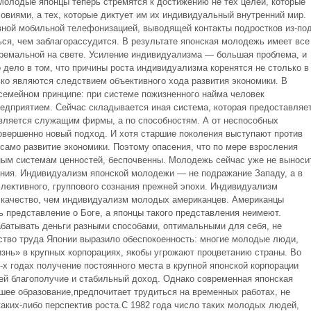
Молодые японцы теперь стремятся к достижению не тех целей, которые
овиями, а тех, которые диктует им их индивидуальный внутренний мир.
вной мобильной телефонизацией, выводящей контакты подростков из-по
ся, чем заблагорассудится. В результате японская молодежь имеет все
ремальной на свете. Усиление индивидуализма — большая проблема, и
о дело в том, что причины роста индивидуализма коренятся не столько в
ко являются следствием объективного хода развития экономики. В
семейном принципе: при системе пожизненного найма человек
едприятием. Сейчас складывается иная система, которая предоставляе
является служащим фирмы, а по способностям. А от неспособных
совершенно новый подход. И хотя старшие поколения выступают против
само развитие экономики. Поэтому опасения, что по мере взросления
ным системам ценностей, беспочвенны. Молодежь сейчас уже не выноси
вания. Индивидуализм японской молодежи — не подражание Западу, а в
лективного, группового сознания прежней эпохи. Индивидуализм
 качество, чем индивидуализм молодых американцев. Американцы
ть представление о Боге, а японцы такого представления неимеют.
абатывать деньги разными способами, оптимальными для себя, не
рство труда Японии выразило обеспокоенность: многие молодые люди,
знь» в крупных корпорациях, якобы угрожают процветанию страны. Во
-х годах получение постоянного места в крупной японской корпорации
ей благополучие и стабильный доход. Однако современная японская
ее образование,предпочитает трудиться на временных работах, не
аких-либо перспектив роста.С 1982 года число таких молодых людей,