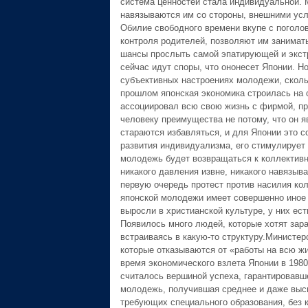
система ценностей стала индивидуальной. 
навязываются им со стороны, внешними усл
Обилие свободного времени вкупе с поголо
контроля родителей, позволяют им занимать
шансы прослыть самой эпатирующей и экст
сейчас идут споры, что ононесет Японии. Н
субъективных настроениях молодежи, сколь
прошлом японская экономика строилась на 
ассоциировал всю свою жизнь с фирмой, пр
человеку преимущества не потому, что он 
стараются избавляться, и для Японии это 
развития индивидуализма, его стимулирует 
молодежь будет возвращаться к коллектив
никакого давления извне, никакого навязы
первую очередь протест против насилия кол
японской молодежи имеет совершенно иное
выросли в христианской культуре, у них ес
Появилось много людей, которые хотят зар
встраиваясь в какую-то структуру.Министе
которые отказываются от «работы на всю жи
время экономического взлета Японии в 1980
считалось вершиной успеха, гарантировавш
молодежь, получившая среднее и даже высш
требующих специального образования, без к