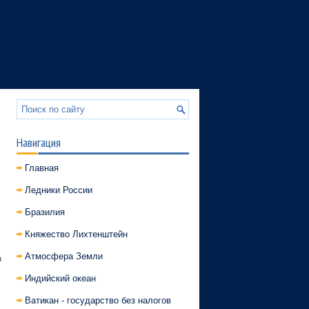
Навигация
Главная
Ледники России
Бразилия
Княжество Лихтенштейн
Атмосфера Земли
а
Индийский океан
Ватикан - государство без налогов