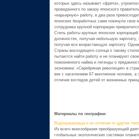
которых здесь называют «фрита», утроилос
проведенного по заказу японского правител
«карьерную» работу, в два раза превосходит
японских безработных сами покинули свое м
сотрудника крупной корпорации превратился
Стиль работы крупных японских корпораций 
должностях, получая небольшую зарплату, з
получая все возрастающую зарплату. Однак
Страны восходящего солнца к такому стилю
пытаются найти работу и не планируют сво
пожизненного найма и легенды о преданност
экономики. «Серебряная революция» в стран
век с населени­ем 67 миллионов человек, а 
отличие взглядов детей от жизненных прин
Материалы по географии:
Водохранилища и их отличия от других тип
Из всего многообразия преобразующей деяте
глобальных экологических системах планет