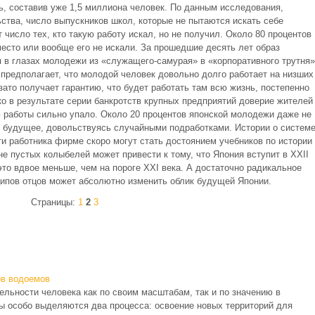
ь, составив уже 1,5 миллиона человек. По данным исследования,
ьства, число выпускников школ, которые не пытаются искать себе
 число тех, кто такую работу искал, но не получил. Около 80 процентов
есто или вообще его не искали. За прошедшие десять лет образ
 в глазах молодежи из «служащего-самурая» в «корпоративного трутня»
предполагает, что молодой человек довольно долго работает на низших
ато получает гарантию, что будет работать там всю жизнь, постепенно
о в результате серии банкротств крупных предприятий доверие жителей
 работы сильно упало. Около 20 процентов японской молодежи даже не
е будущее, довольствуясь случайными подработками. Истории о систем
и работника фирме скоро могут стать достоянием учебников по истории
е пустых колыбелей может привести к тому, что Япо­ния вступит в XXII
это вдвое меньше, чем на пороге XXI века. А достаточно радикальное
ципов отцов может абсолютно изменить облик будущей Японии.
Страницы:
1
2
3
ов водоемов
льности человека как по своим масштабам, так и по значению в
ы особо выделяются два процесса: освоение новых территорий для