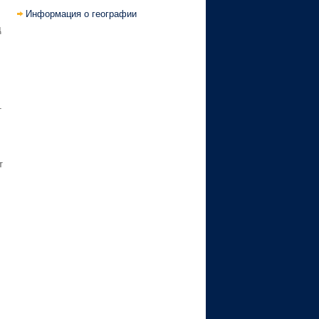
Информация о географии
д
т
т