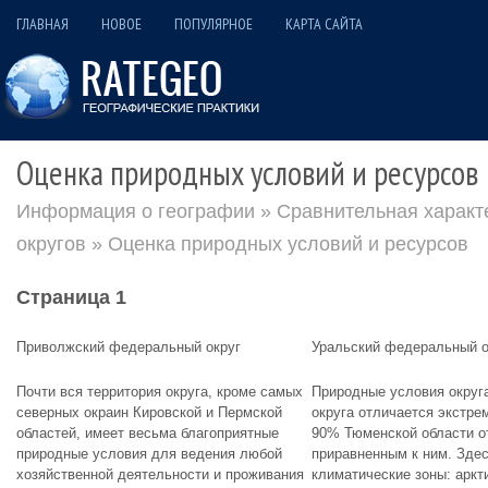
ГЛАВНАЯ
НОВОЕ
ПОПУЛЯРНОЕ
КАРТА САЙТА
Оценка природных условий и ресурсов
Информация о географии
»
Сравнительная характ
округов
» Оценка природных условий и ресурсов
Страница 1
Приволжский федеральный округ
Уральский федеральный о
Почти вся территория округа, кроме самых
Природные условия округа
северных окраин Кировской и Пермской
округа отличается экстр
областей, имеет весьма благоприятные
90% Тюменской области о
природные условия для ведения любой
приравненным к ним. Зде
хозяйственной деятельности и проживания
климатические зоны: аркт