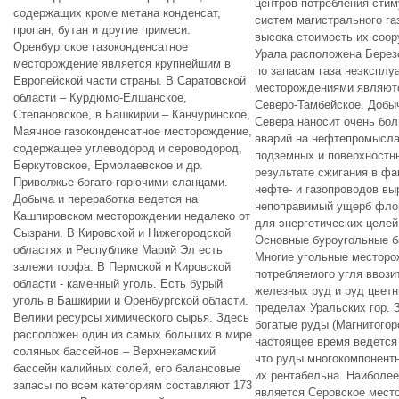
центров потребления сти
содержащих кроме метана конденсат,
систем магистрального га
пропан, бутан и другие примеси.
высока стоимость их соор
Оренбургское газоконденсатное
Урала расположена Берез
месторождение является крупнейшим в
по запасам газа неэкспл
Европейской части страны. В Саратовской
месторождениями являютс
области – Курдюмо-Елшанское,
Северо-Тамбейское. Добыч
Степановское, в Башкирии – Канчуринское,
Севера наносит очень бо
Маячное газоконденсатное месторождение,
аварий на нефтепромыслах
содержащее углеводород и сероводород,
подземных и поверхностны
Беркутовское, Ермолаевское и др.
результате сжигания в фа
Приволжье богато горючими сланцами.
нефте- и газопроводов вы
Добыча и переработка ведется на
непоправимый ущерб флор
Кашпировском месторождении недалеко от
для энергетических целей
Сызрани. В Кировской и Нижегородской
Основные буроугольные б
областях и Республике Марий Эл есть
Многие угольные месторо
залежи торфа. В Пермской и Кировской
потребляемого угля ввози
области - каменный уголь. Есть бурый
железных руд и руд цвет
уголь в Башкирии и Оренбургской области.
пределах Уральских гор. 
Велики ресурсы химического сырья. Здесь
богатые руды (Магнитогор
расположен один из самых больших в мире
настоящее время ведется 
соляных бассейнов – Верхнекамский
что руды многокомпонентн
бассейн калийных солей, его балансовые
их рентабельна. Наиболе
запасы по всем категориям составляют 173
является Серовское мест