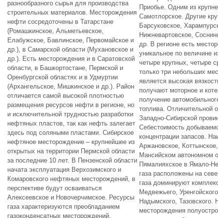
разнообразного сырья для производства
Приобье. Одним из крупн
строительных материалов. Месторождения
Самотлорское. Другие кр
нефти сосредоточены в Татарстане
Барсуковское, Харампурск
(Ромашкинское, Альметьевское,
Нижневартовское, Соснинс
Елабужское, Бавлинское, Первомайское и
др. В регионе есть место
др.), в Самарской области (Мухановское и
уникальное по величине и
др.). Есть месторождения и в Саратовской
четыре крупных, четыре с
области, в Башкортостане, Пермской и
только три небольших ме
Оренбургской областях и в Удмуртии
является высокая вязкост
(Архангельское, Мишкинское и др.). Район
получают моторное и кот
отличается самой высокой плотностью
получение автомобильного
размещения ресурсов нефти в регионе, но
топлива. Отличительной 
и исключительной трудностью разработки
Западно-Сибирской провин
нефтяных пластов, так как нефть залегает
Себестоимость добываемой
здесь под соляными пластами. Сибирское
концентрации запасов. Н
нефтяное месторождение – крупнейшее из
Аржановское, Коттынское,
открытых на территории Пермской области
Мансийском автономном о
за последние 10 лет. В Пензенской области
Пямалияхское в Ямало-Не
начата эксплуатация Верхозимского и
газа расположены на севе
Комаровского нефтяных месторождений, в
газа доминируют комплек
перспективе будут осваиваться
Медвежьего, Уренгойского
Алексеевское и Новочерчимское. Ресурсы
Надымского, Тазовского.
газа характеризуются преобладанием
месторождения полуостро
газоконденсатных месторождений,