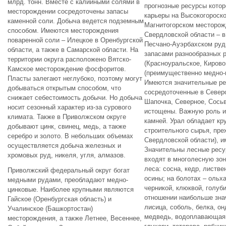
млрд. тонн. Вместе с калийными солями в
прогнозные ресурсы котор
месторождении сосредоточены запасы
карьеры на Высокогороско
каменной соли. Добыча ведется подземным
Магнитогорском месторож
способом. Имеются месторождения
Свердловской области – 
поваренной соли – Илецкое в Оренбургской
Песчано-Ауэрбахском руд
области, а также в Самарской области. На
запасами разнообразных 
территории округа расположено Вятско-
(Красноуральское, Кировог
Камское месторождение фосфоритов.
(преимущественно медно-ц
Пласты залегают неглубоко, поэтому могут
Имеются значительные ре
добываться открытым способом, что
сосредоточенные в Север
снижает себестоимость добычи. Но добыча
Шапочка, Северное, Сосьв
носит сезонный характер из-за сурового
истощены. Важную роль и
климата. Также в Приволжском округе
камней. Урал обладает к
добывают цинк, свинец, медь, а также
строительного сырья, пре
серебро и золото. В небольших объемах
Свердловской области), и
осуществляется добыча железных и
Значительны лесные ресу
хромовых руд, никеля, угля, алмазов.
входят в многолесную зон
леса: сосна, кедр, листве
Приволжский федеральный округ богат
осины; на болотах – ольха
медными рудами, преобладают медно-
черникой, клюквой, голуб
цинковые. Наиболее крупными являются
отношении наибольше знач
Гайское (Оренбургская область) и
лисица, соболь, белка, он
Учалинское (Башкортостан)
медведь, водоплавающая п
месторождения, а также Летнее, Весеннее,