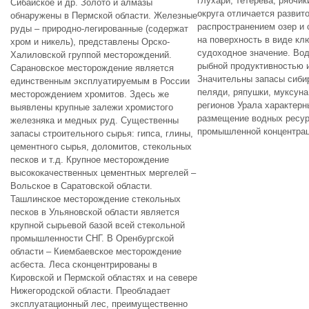
глухари, тетерева, рябчи
Сибайское и др. Золото и алмазы
округа отличается развит
обнаружены в Пермской области. Железные
распространением озер и
руды – природно-легированные (содержат
на поверхность в виде кл
хром и никель), представлены Орско-
судоходное значение. Во
Халиловской группой месторождений.
рыбной продуктивностью 
Сарановское месторождение является
Значительны запасы сибир
единственным эксплуатируемым в России
пеляди, ряпушки, муксуна
месторождением хромитов. Здесь же
регионов Урала характерн
выявлены крупные залежи хромистого
размещение водных ресурс
железняка и медных руд. Существенны
промышленной концентрац
запасы строительного сырья: гипса, глины,
цементного сырья, доломитов, стекольных
песков и т.д. Крупное месторождение
высококачественных цементных мергелей –
Вольское в Саратовской области.
Ташлинское месторождение стекольных
песков в Ульяновской области является
крупной сырьевой базой всей стекольной
промышленности СНГ. В Оренбургской
области – Киембаевское месторождение
асбеста. Леса сконцентрированы в
Кировской и Пермской областях и на севере
Нижегородской области. Преобладает
эксплуатационный лес, преимущественно