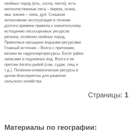
хвойных пород (ель, сосна, пихта); есть
мелколиственные леса – береза, осина,
ива; южнее – липа, дуб. Слишком
интенсивная эксплуатация в течение
долгого времени привела к значительному
истощению лесосырьевых ресурсов
региона, особенно хвойных пород.
Приволжье насыщено водными ресурсами.
Главный источник – Волга с притоками,
велики ее гидроэнергоресурсы. Богат район
запасами и подземных вод. Волга и ее
притоки богаты рыбой (сом, судак, лещ и
т.д.). Почвенно-климатические ресурсы в
целом благоприятны для развития
сельского хозяйства.
Страницы:
1
Материалы по географии: