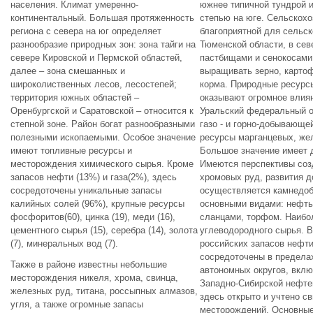
населения. Климат умеренно-
южнее типичной тундрой и
континентальный. Большая протяженность
степью на юге. Сельскохо
региона с севера на юг определяет
благоприятной для сельск
разнообразие природных зон: зона тайги на
Тюменской области, в сев
севере Кировской и Пермской областей,
пастбищами и сенокосами
далее – зона смешанных и
выращивать зерно, картоф
широколиственных лесов, лесостепей;
корма. Природные ресурс
территория южных областей –
оказывают огромное влиян
Оренбургской и Саратовской – относится к
Уральский федеральный ок
степной зоне. Район богат разнообразными
газо - и горно-добывающ
полезными ископаемыми. Особое значение
ресурсы марганцевых, жел
имеют топливные ресурсы и
Большое значение имеет д
месторождения химического сырья. Кроме
Имеются перспективы соз
запасов нефти (13%) и газа(2%), здесь
хромовых руд, развития д
сосредоточены уникальные запасы
осуществляется камнедоб
калийных солей (96%), крупные ресурсы
основными видами: нефть
фосфоритов(60), цинка (19), меди (16),
сланцами, торфом. Наибо
цементного сырья (15), серебра (14), золота
углеводородного сырья. В
(7), минеральных вод (7).
российских запасов нефти
сосредоточены в предела
Также в районе известны небольшие
автономных округов, вклю
месторождения никеля, хрома, свинца,
Западно-Сибирской нефте
железных руд, титана, россыпных алмазов,
здесь открыто и учтено с
угля, а также огромные запасы
месторождений. Основные