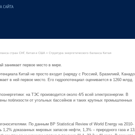
А САЙТА
ланса стран СНГ, Китая и США
» Структура энергетического баланса Китая
й занимает первое место в мире.
тенциала Китай не просто входит (наряду с Россией, Бразилией, Канадо
имает в ней первое место. Его гидропотенциал оценивается в 1260 млрд.
лоэнергетики: на ТЭС производится около 4/5 всей электроэнергии. В
ены поблизости от угольных бассейнов и таких крупных промышленных
оносителями. По данным BP Statistical Review of World Energy на 2010-
сь 1,2% доказанных мировых запасов нефти, 1,3% – природного газа и 13