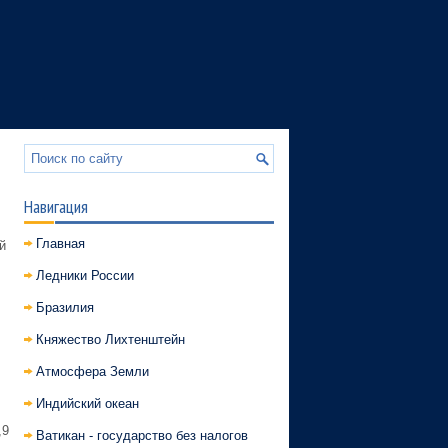
Навигация
Главная
й
Ледники России
Бразилия
Княжество Лихтенштейн
Атмосфера Земли
Индийский океан
,9
Ватикан - государство без налогов