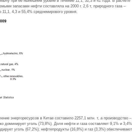
бычу при ее нынешнем уровне в течение 11,1, 32,3 и 41 года. В расчете
мыми запасами нефти составляла на 2000 г. 2,6 т, природного газа –
ло 11,1, 4,3 и 55,4% среднемирового уровня.
ение энергоресурсов в Китае составило 2257,1 млн. т, а производство –
зко доминирует уголь (73,8%). Доля нефти и газа составляет 9,1% и 3,4%
дирует уголь (67,2%); нефтепродукты (16,8%) и газ (3,3%) обеспечивают