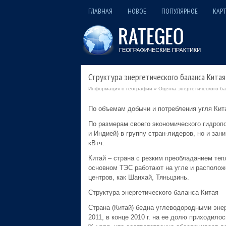
ГЛАВНАЯ
НОВОЕ
ПОПУЛЯРНОЕ
КАРТ
Структура энергетического баланса Китая
Информация о географии
»
Оценка энергетического ба
По объемам добычи и потребления угля Кита
По размерам своего экономического гидропо
и Индией) в группу стран-лидеров, но и зан
кВтч.
Китай – страна с резким преобладанием теп
основном ТЭС работают на угле и располож
центров, как Шанхай, Тяньцзинь.
Структура энергетического баланса Китая
Страна (Китай) бедна углеводородными энерг
2011, в конце 2010 г. на ее долю приходило