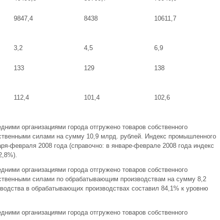
9847,4
8438
10611,7
3,2
4,5
6,9
133
129
138
112,4
101,4
102,6
едними организациями города отгружено товаров собственного
бственными силами на сумму 10,9 млрд. рублей. Индекс промышленного
ря-февраля 2008 года (справочно: в январе-феврале 2008 года индекс
2,8%).
едними организациями города отгружено товаров собственного
бственными силами по обрабатывающим производствам на сумму 8,2
водства в обрабатывающих производствах составил 84,1% к уровню
едними организациями города отгружено товаров собственного