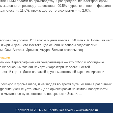
бственными силами по производству и распределению электроэнергии,
ромышленного производства составил 90,5% к уровню января – февраля
кратилось на 11,6%, производство теплоэнергии – на 2,6%.
ескими ресурсами. Их запасы оцениваются в 320 млн кВт. Большая част
ибири и Дальнего Востока, где основные запасы гидроэнергии
ы, Оби, Ангары, Иртыша, Амура. Велики резервы под ...
рмации
ельный Картографическая генерализация — это отбор и обобщение
 их основных типичных черт и характерных особенностей.
всякой карты. Даже на самой крупномасштабной карте изображени ...
ь близкую к форме шара, и наблюдая во время путешествий в различных
древние ученые установили для ориентировки на земной поверхности
в мысленное путешествие по поверхности Земли. ...
Copyright © 2026 - All Rights Reserved - www.rategeo.ru