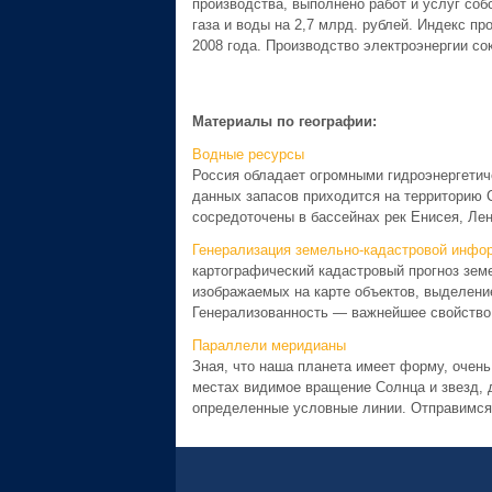
производства, выполнено работ и услуг со
газа и воды на 2,7 млрд. рублей. Индекс п
2008 года. Производство электроэнергии со
Материалы по географии:
Водные ресурсы
Россия обладает огромными гидроэнергетич
данных запасов приходится на территорию С
сосредоточены в бассейнах рек Енисея, Лен
Генерализация земельно-кадастровой инфо
картографический кадастровый прогноз зем
изображаемых на карте объектов, выделение
Генерализованность — важнейшее свойство 
Параллели меридианы
Зная, что наша планета имеет форму, очен
местах видимое вращение Солнца и звезд, 
определенные условные линии. Отправимся 