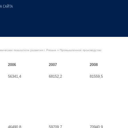
А САЙТА
ические показатели развития г. Рязани
» Промышленное производство
2006
2007
2008
56341,4
68152,2
81559,5
46490,8
59709,7
70940,9