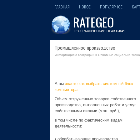
ГЛАВНАЯ
НОВОЕ
ПОПУЛЯРНОЕ
КАРТ
Промышленное производство
Информация о географии
»
Основные социально-эконом
А вы
знаете как выбрать системный блок
компьютера
.
Объем отгруженных товаров собственного
производства, выполненных работ и услуг
собственными силами (млн. руб.),
в том числе по фактическим видам
деятельности:
• обрабатывающие производства