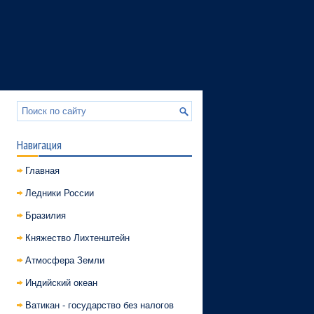
Навигация
Главная
Ледники России
Бразилия
Княжество Лихтенштейн
Атмосфера Земли
Индийский океан
Ватикан - государство без налогов