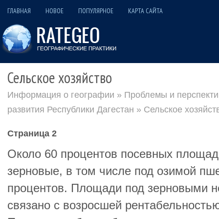
ГЛАВНАЯ
НОВОЕ
ПОПУЛЯРНОЕ
КАРТА САЙТА
Сельское хозяйство
Информация о географии
»
Проблемы и перспекти
развития Республики Дагестан
» Сельское хозяйст
Страница 2
Около 60 процентов посевных площад
зерновые, в том числе под озимой пш
процентов. Площади под зерновыми не
связано с возросшей рентабельностью