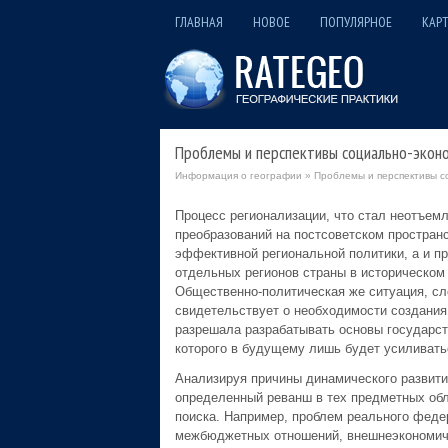
ГЛАВНАЯ
НОВОЕ
ПОПУЛЯРНОЕ
КАРТ
Проблемы и перспективы социально-эконо
Информация о географии
» Проблемы и перспективы со
Процесс регионализации, что стал неотъем
преобразований на постсоветском пространс
эффективной региональной политики, а и п
отдельных регионов страны в историческом 
Общественно-политическая же ситуация, сл
свидетельствует о необходимости создания 
разрешала разрабатывать основы государст
которого в будущему лишь будет усиливать
Анализируя причины динамического развития
определенный реванш в тех предметных обл
поиска. Например, проблем реального феде
межбюджетных отношений, внешнеэкономиче