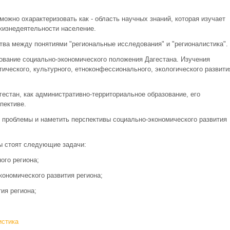
можно охарактеризовать как - область научных знаний, которая изучает
жизнедеятельности население.
тва между понятиями "региональные исследования" и "регионалистика".
вание социально-экономического положения Дагестана. Изучения
ического, культурного, етноконфессионального, экологического развити
естан, как административно-территориальное образование, его
пективе.
 проблемы и наметить перспективы социально-экономического развития
ты стоят следующие задачи:
ого региона;
ономического развития региона;
ия региона;
истика