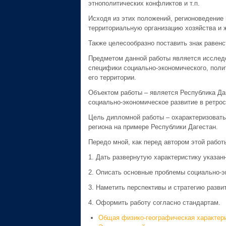
этнополитических конфликтов и т.п.
Исходя из этих положений, регионоведение 
территориальную организацию хозяйства и 
Также целесообразно поставить знак равенс
Предметом данной работы является исследо
специфики социально-экономического, полит
его территории.
Объектом работы – является Республика Даг
социально-экономическое развитие в ретрос
Цель дипломной работы – охарактеризовать
региона на примере Республики Дагестан.
Передо мной, как перед автором этой рабо
1. Дать развернутую характеристику указанн
2. Описать основные проблемы социально-эк
3. Наметить перспективы и стратегию развит
4. Оформить работу согласно стандартам.
Общая физико-географическая характер