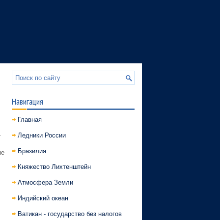
Навигация
Главная
.
Ледники России
Бразилия
не
Княжество Лихтенштейн
Атмосфера Земли
Индийский океан
Ватикан - государство без налогов