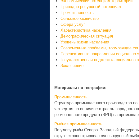
Экономический потенциал территории
Природно-ресурсный потенциал
Промышленность
Сельское хозяйство
Сфера услуг
Характеристика населения
Демографическая ситуация
Уровень жизни населения
Современные проблемы, тормозящие соц
Перспективные направления социально-э
Государственная поддержка социально-э
Заключение
Материалы по географии:
Промышленность
Структура промышленного производства по 
четвертая по величине отрасль народного хо
регионального продукта (ВРП) на промышлен
Рыбная промышленность
По улову рыбы Северо–Западный федеральны
округе сконцентрирован очень крупный рыб