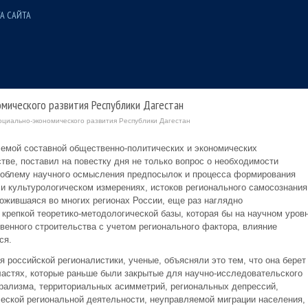
А САЙТА
мического развития Республики Дагестан
циально-экономического развития Республики Дагестан
лемой составной общественно-политических и экономических
тве, поставил на повестку дня не только вопрос о необходимости
роблему научного осмысления предпосылок и процесса формирования
и культурологическом измерениях, истоков регионального самосознания
ожившаяся во многих регионах России, еще раз наглядно
крепкой теоретико-методологической базы, которая бы на научном уров
венного строительства с учетом регионального фактора, влияние
ся.
 российской регионалистики, ученые, объясняли это тем, что она берет
астях, которые раньше были закрытые для научно-исследовательского
рализма, территориальных асимметрий, региональных депрессий,
ской региональной деятельности, неуправляемой миграции населения,