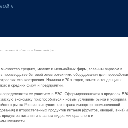
А САЙТА
Астраханской области
» Танкерный флот
е множество средних, мелких и мельчайших фирм, главным образом в
 в производстве бытовой электротехники, оборудования для переработки
отраслях станкостроения. Начиная с 70-х годов, заметна тенденция к
ких и средних фирм и предприятий.
ии определяются ее участием в ЕЭС. Сформировавшаяся в пределах ЕЭ
сийскую экономику приспособиться к новым условиям рынка и ускорила
 общего рынка Россия выступает как страна-импортер промышленной
ования) и второстепенных продуктов питания (фруктов, овощей, вина) и
х продуктов питания и главных видов минерального и
ромышленности.