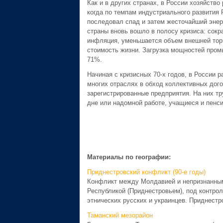
Как и в других странах, в России хозяйство
когда по темпам индустриального развития 
последовал спад и затем жесточайший энерг
страны вновь вошло в полосу кризиса: сокра
инфляция, уменьшается объем внешней торг
стоимость жизни. Загрузка мощностей промы
71%.
Начиная с кризисных 70-х годов, в России 
многих отраслях в обход коллективных догов
зарегистрированные предприятия. На них т
дне или надомной работе, учащиеся и пенс
Материалы по географии:
Приднестровский конфликт (90-е годы)
Конфликт между Молдавией и непризнанным
Республикой (Приднестровьем), под контро
этнических русских и украинцев. Приднестро
Таманский мезорайон