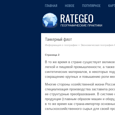
ГЛАВНАЯ
НОВОЕ
ПОПУЛЯРНОЕ
КАРТ
Танкерный флот
Информация о географии
»
Экономическая география 
Страница 2
В то же время в стране существует велико
легкой и пищевой промышленности, а также
синтетических материалов, в некоторых под
сокращению крупных и повышению роли мел
Многие стороны хозяйственной жизни Росс
специализация производства заставила рос
ее структурные преобразования. В системе
продукции (главным образом машин и оборуд
в то же время как страна-импортер основны
сельскохозяйственного сырья для своей п