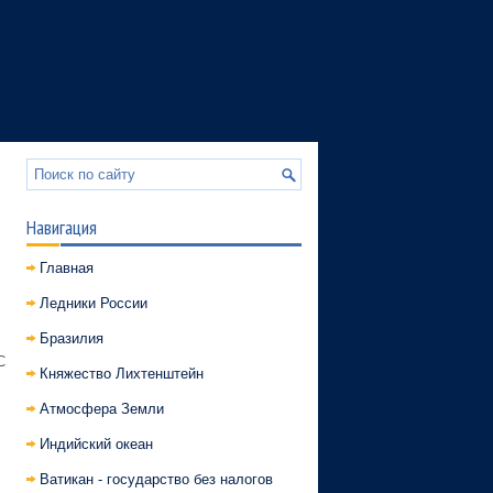
Навигация
Главная
Ледники России
Бразилия
С
Княжество Лихтенштейн
Атмосфера Земли
Индийский океан
Ватикан - государство без налогов