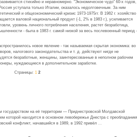
 развивается стихийно и неравномерно. “Экономическое чудо” 60-х годов,
Россия уступала только Италии, оказалось недолговечным. За ним
етический и общеэкономический кризис 1973-1975гг. В 1982 г. хозяйство
щается валовой национальный продукт (-1, 2% в 1983 г.), усиливается
овли, уровень личного потребления населения, растет безработица,
шленности - была в 1983 г. самой низкой за весь послевоенный период 
распространилось новое явление - так называемая скрытая экономика: во
оров, налогового законодательства и т. д. действуют нигде не
рудятся безработные, женщины, заинтересованные в неполном рабочем
ионеры, нуждающиеся в дополнительном заработке.
Страницы:
1
2
 государством на её территории — Приднестровской Молдавской
лем которой находится в основном левобережье Днестра с преобладание
вский конфликт, начавшийся в 1989, в 1992 привёл ...