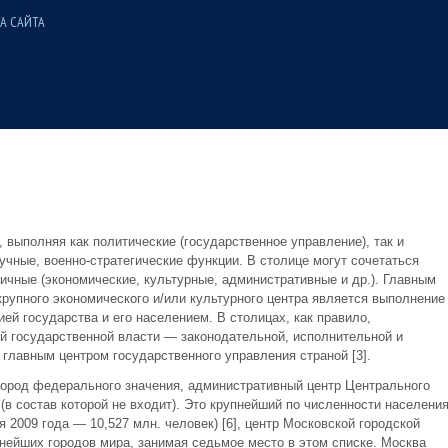
А САЙТА
 выполняя как политические (государственное управление), так и
учные, военно-стратегические функции. В столице могут сочетаться
ичные (экономические, культурные, административные и др.). Главным
рупного экономического и/или культурного центра является выполнение
й государства и его населением. В столицах, как правило,
й государственной власти — законодательной, исполнительной и
 главным центром государственного управления страной [3].
ород федерального значения, административный центр Центрального
(в состав которой не входит). Это крупнейший по численности населени
 2009 года — 10,527 млн. человек) [6], центр Московской городской
нейших городов мира, занимая седьмое место в этом списке. Москва