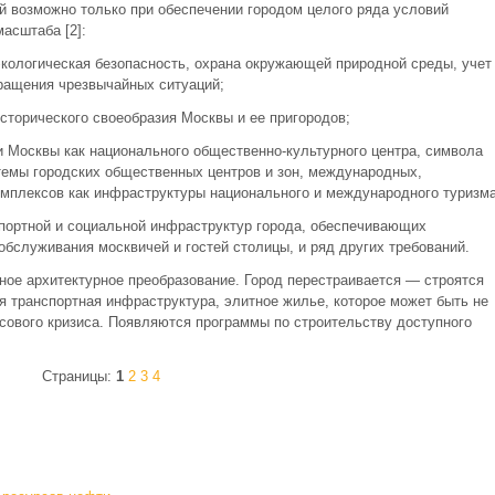
 возможно только при обеспечении городом целого ряда условий
масштаба [2]:
экологическая безопасность, охрана окружающей природной среды, учет
ращения чрезвычайных ситуаций;
сторического своеобразия Москвы и ее пригородов;
и Москвы как национального общественно-культурного центра, символа
стемы городских общественных центров и зон, международных,
омплексов как инфраструктуры национального и международного туризма
портной и социальной инфраструктур города, обеспечивающих
бслуживания москвичей и гостей столицы, и ряд других требований.
ное архитектурное преобразование. Город перестраивается — строятся
 транспортная инфраструктура, элитное жилье, которое может быть не
сового кризиса. Появляются программы по строительству доступного
Страницы:
1
2
3
4