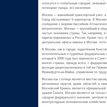
относится к глобальным городам, оказывая
потенциал города, его население.
Москва — важнейший транспортный узел, а т
Город обслуживают 6 аэропортов. В Москве
сообщение с морями бассейнов Атлантическо
метрополитен. Москва — крупнейший в общ
частью экономики страны. Так, например, в
зарегистрированных в России. Кроме того,
центральные офисы именно в Москве, хотя 
В Москве, как в городе, наделённом Конст
исполнительные и судебные федеральные о
который в 2008 года был перенесен в Санкт
многих странах, прежде всего, с федерати
функции децентрализованы в той же Герман
Франкфурте-на-Майне, управление по труду 
Москва как столица является местом нахож
автономных округов, краев, областей, а та
Московский Кремль является официальной р
здании Сената. Москва является не только 
городом федерального значения, центром 
многоукладным экономическим хозяйством.