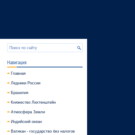
Навигация
Главная
Ледники России
Бразилия
Княжество Лихтенштейн
Атмосфера Земли
Индийский океан
я
Ватикан - государство без налогов