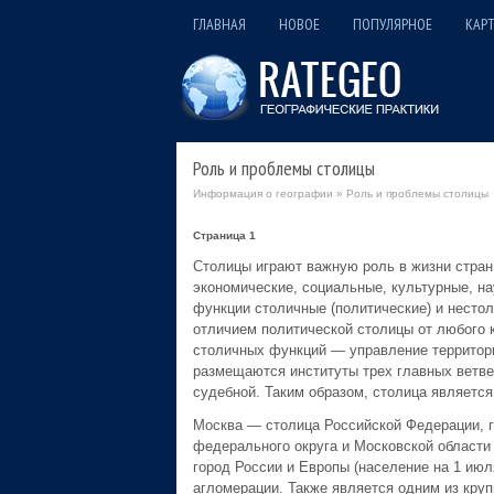
ГЛАВНАЯ
НОВОЕ
ПОПУЛЯРНОЕ
КАРТ
Роль и проблемы столицы
Информация о географии
» Роль и проблемы столицы
Страница 1
Столицы играют важную роль в жизни стран,
экономические, социальные, культурные, на
функции столичные (политические) и нестол
отличием политической столицы от любого к
столичных функций — управление территорие
размещаются институты трех главных ветве
судебной. Таким образом, столица является
Москва — столица Российской Федерации, г
федерального округа и Московской области 
город России и Европы (население на 1 июля
агломерации. Также является одним из круп