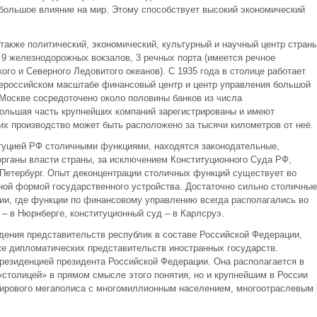
 большое влияние на мир. Этому способствует высокий экономический
акже политический, экономический, культурный и научный центр страны
 9 железнодорожных вокзалов, 3 речных порта (имеется речное
го и Северного Ледовитого океанов). С 1935 года в столице работает
ероссийском масштабе финансовый центр и центр управления большой
 Москве сосредоточено около половины банков из числа
 большая часть крупнейших компаний зарегистрированы и имеют
их производство может быть расположено за тысячи километров от неё.
итуцией РФ столичными функциями, находятся законодательные,
рганы власти страны, за исключением Конституционного Суда РФ,
-Петербург. Опыт деконцентрации столичных функций существует во
вной формой государственного устройства. Достаточно сильно столичные
ии, где функции по финансовому управлению всегда располагались во
– в Нюрнберге, конституционный суд – в Карлсруэ.
дения представительств республик в составе Российской Федерации,
кже дипломатических представительств иностранных государств.
езиденцией президента Российской Федерации. Она располагается в
«столицей» в прямом смысле этого понятия, но и крупнейшим в России
мирового мегаполиса с многомиллионным населением, многоотраслевым 